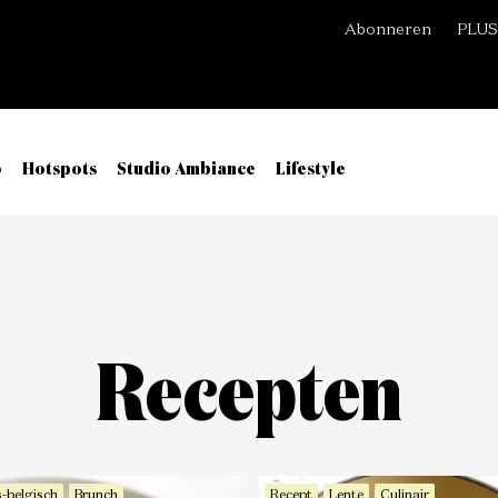
Abonneren
PLUS
o
Hotspots
Studio Ambiance
Lifestyle
Recepten
-belgisch
Brunch
Recept
Lente
Culinair