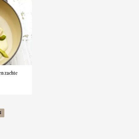
en zachte
6