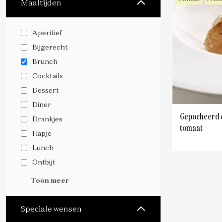
Maaltijden
Aperitief
Bijgerecht
Brunch
Cocktails
Dessert
Diner
Gepocheerd e
Drankjes
tomaat
Hapje
Lunch
Ontbijt
Toon meer
Speciale wensen