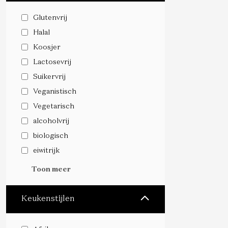
Glutenvrij
Halal
Koosjer
Lactosevrij
Suikervrij
Veganistisch
Vegetarisch
alcoholvrij
biologisch
eiwitrijk
Toon meer
Keukenstijlen