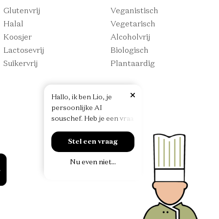
Glutenvrij
Veganistisch
Halal
Vegetarisch
Koosjer
Alcoholvrij
Lactosevrij
Biologisch
Suikervrij
Plantaardig
H
a
l
l
o
,
i
k
b
e
n
L
i
o
,
j
e
p
e
r
s
o
o
n
l
i
j
k
e
A
I
s
o
u
s
c
h
e
f
.
H
e
b
j
e
e
e
n
v
r
a
a
g
v
o
o
r
i
n
d
e
Stel een vraag
Nu even niet...