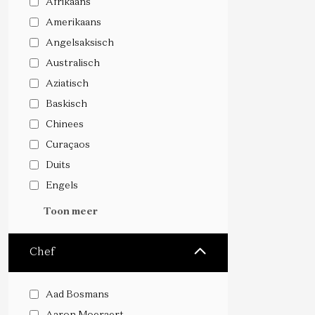
Afrikaans
Amerikaans
Angelsaksisch
Australisch
Aziatisch
Baskisch
Chinees
Curaçaos
Duits
Engels
Toon meer
Chef
Aad Bosmans
Aaron Moeraert