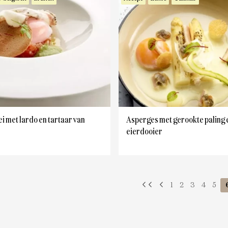
i met lardo en tartaar van
Asperges met gerookte paling 
eierdooier
1
2
3
4
5