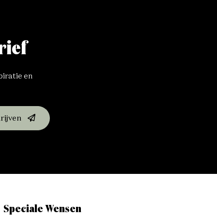
rief
piratie en
rijven
Speciale Wensen