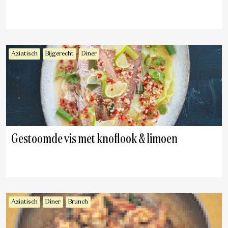
Aziatisch
Bijgerecht
Diner
Gestoomde vis met knoflook & limoen
Aziatisch
Diner
Brunch