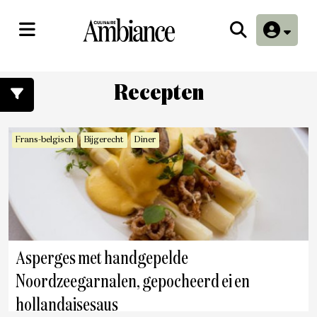
Recepten
Frans-belgisch
Bijgerecht
Diner
Asperges met handgepelde
Noordzeegarnalen, gepocheerd ei en
hollandaisesaus