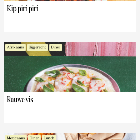
Kip piri piri
Afrikaans
Bijgerecht
Diner
Rauwe vis
Mexicaans
Diner
Lunch