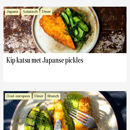
Japans
Aziatisch
Diner
Kip katsu met Japanse pickles
Oost-europees
Diner
Brunch