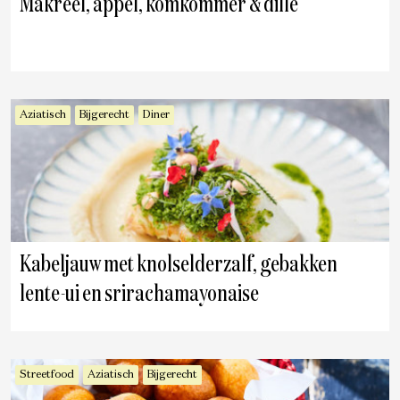
Makreel, appel, komkommer & dille
Aziatisch
Bijgerecht
Diner
Kabeljauw met knolselderzalf, gebakken
lente-ui en srirachamayonaise
Streetfood
Aziatisch
Bijgerecht