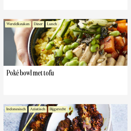
Wereldkeuken
Diner
Lunch
Poké bowl met tofu
Indonesisch
Aziatisch
Bijgerecht