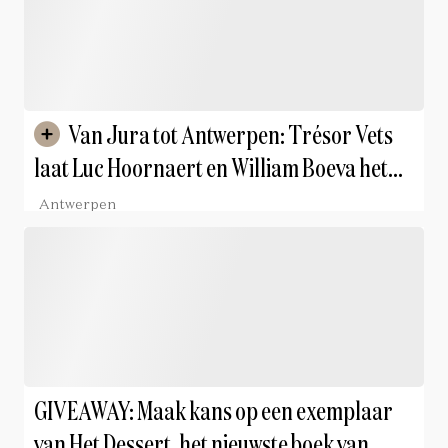
Van Jura tot Antwerpen: Trésor Vets
laat Luc Hoornaert en William Boeva het
verhaal van Club d’Amis vertellen
Antwerpen
GIVEAWAY: Maak kans op een exemplaar
van Het Dessert, het nieuwste boek van