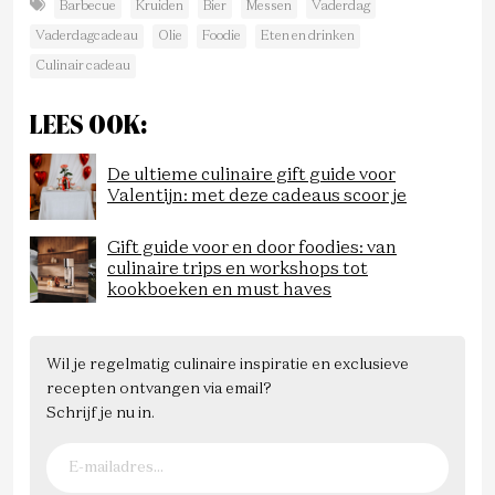
Barbecue
Kruiden
Bier
Messen
Vaderdag
Vaderdagcadeau
Olie
Foodie
Eten en drinken
Culinair cadeau
LEES OOK:
De ultieme culinaire gift guide voor
Valentijn: met deze cadeaus scoor je
Gift guide voor en door foodies: van
culinaire trips en workshops tot
kookboeken en must haves
Wil je regelmatig culinaire inspiratie en exclusieve
recepten ontvangen via email?
Schrijf je nu in.