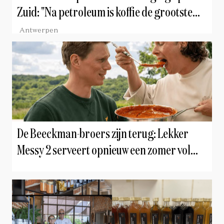
Zuid: "Na petroleum is koffie de grootste
business ter wereld"
Antwerpen
De Beeckman-broers zijn terug: Lekker
Messy 2 serveert opnieuw een zomer vol
comfortfood en culinaire chaos