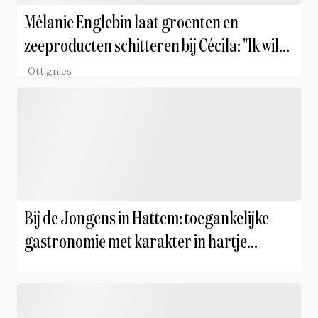
Mélanie Englebin laat groenten en
zeeproducten schitteren bij Cécila: "Ik wil
mensen opnieuw de echte smaak van
Ottignies
groenten laten ontdekken"
Bij de Jongens in Hattem: toegankelijke
gastronomie met karakter in hartje
Hanzestad