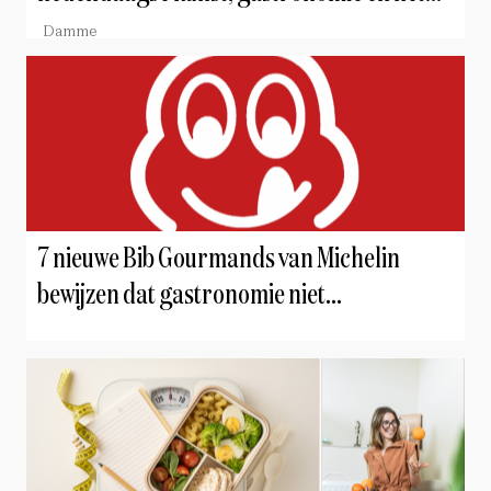
landschap van Damme samensmelten
Damme
7 nieuwe Bib Gourmands van Michelin
bewijzen dat gastronomie niet
onbetaalbaar hoeft te zijn