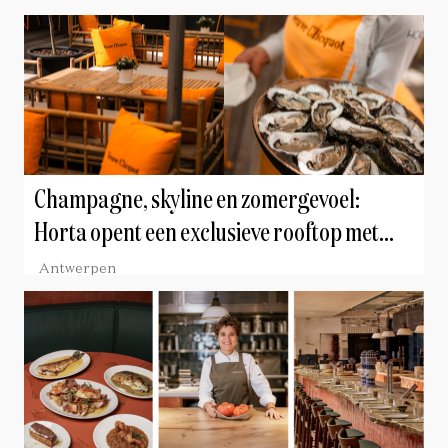
Champagne, skyline en zomergevoel:
Horta opent een exclusieve rooftop met
Veuve Clicquot
Antwerpen