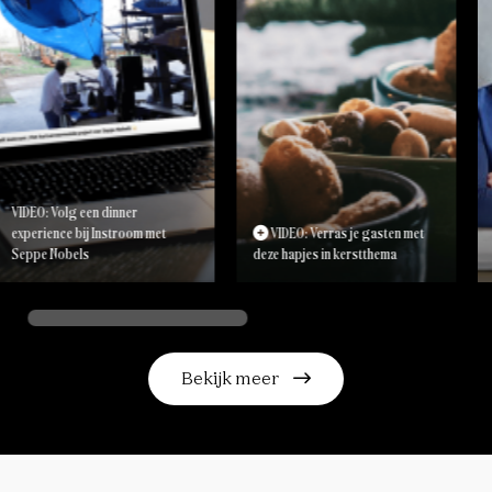
VIDEO
Diepe
werel
O: Volg een dinner
feest
rience bij Instroom met
VIDEO: Verras je gasten met
pe Nobels
deze hapjes in kerstthema
Antw
Bekijk meer