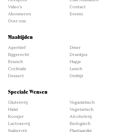
Hotspots
Club Ambiance
Video's
Contact
Abonneren
Events
Over ons
Maaltijden
Aperitief
Diner
Bijgerecht
Drankjes
Brunch
Hapje
Cocktails
Lunch
Dessert
Ontbijt
Speciale Wensen
Glutenvrij
Veganistisch
Halal
Vegetarisch
Koosjer
Alcoholvrij
Lactosevrij
Biologisch
Suikervrij
Plantaardig