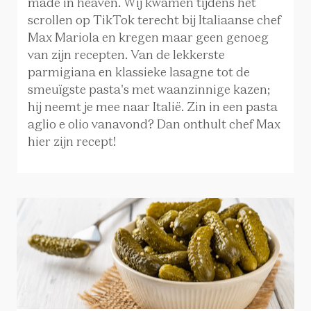
made in heaven. Wij kwamen tijdens het
P
scrollen op TikTok terecht bij Italiaanse chef
Max Mariola en kregen maar geen genoeg
van zijn recepten. Van de lekkerste
parmigiana en klassieke lasagne tot de
e
smeuïgste pasta's met waanzinnige kazen;
hij neemt je mee naar Italië. Zin in een pasta
o
aglio e olio vanavond? Dan onthult chef Max
e
hier zijn recept!
j