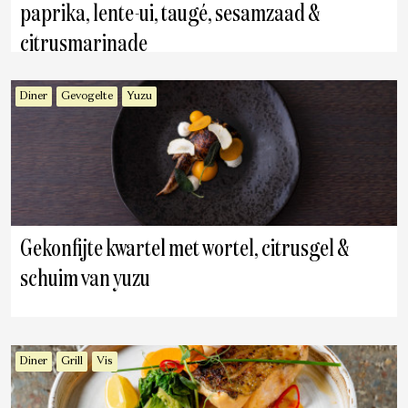
paprika, lente-ui, taugé, sesamzaad &
citrusmarinade
Diner
Gevogelte
Yuzu
Gekonfijte kwartel met wortel, citrusgel &
schuim van yuzu
Diner
Grill
Vis