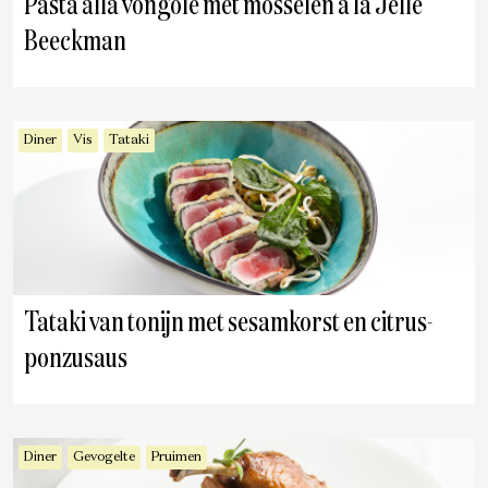
Pasta alla vongole met mosselen à la Jelle
Beeckman
Diner
Vis
Tataki
Tataki van tonijn met sesamkorst en citrus-
ponzusaus
Diner
Gevogelte
Pruimen