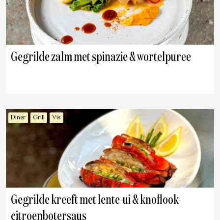
Gegrilde zalm met spinazie & wortelpuree
Diner
Grill
Vis
Gegrilde kreeft met lente-ui & knoflook-
citroenbotersaus