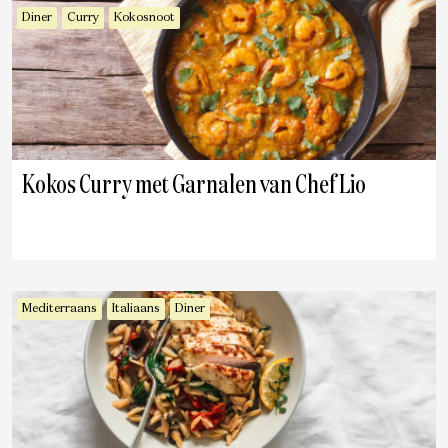
Diner
Curry
Kokosnoot
Kokos Curry met Garnalen van Chef Lio
Mediterraans
Italiaans
Diner