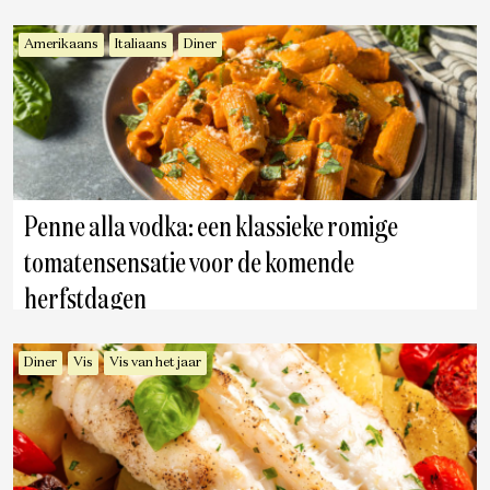
Amerikaans
Italiaans
Diner
Penne alla vodka: een klassieke romige
tomatensensatie voor de komende
herfstdagen
Diner
Vis
Vis van het jaar