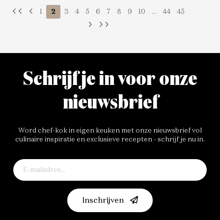
1
2
3
4
5
6
7
8
9
10
...
44
45
Schrijf je in voor onze
nieuwsbrief
Word chef-kok in eigen keuken met onze nieuwsbrief vol
culinaire inspiratie en exclusieve recepten - schrijf je nu in.
Inschrijven