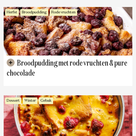
Herfst
Broodpudding
Rode vruchten
Broodpudding met rode vruchten & pure
chocolade
Dessert
Winter
Gebak