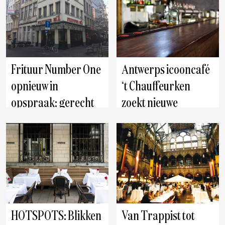
Nebbia
Frituur Number One
Antwerps icooncafé
opnieuw in
‘t Chauffeurken
opspraak: gerecht
zoekt nieuwe
onderzoekt
uitbater: afscheid na
grootschalige
21 jaar achter de
Antwerpen
Antwerpen
fiscale fraude
toog
HOTSPOTS: Blikken
Van Trappist tot