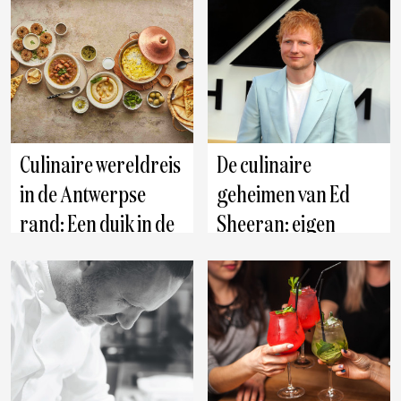
Culinaire wereldreis
De culinaire
in de Antwerpse
geheimen van Ed
rand: Een duik in de
Sheeran: eigen
Libanese keuken
restaurant tot
ketchupijs
Schoten
Antwerpen