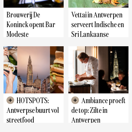
Brouwerij De
Vettai in Antwerpen
Koninck opent Bar
serveert Indische en
Modeste
Sri Lankaanse
smaken op unieke
Antwerpen, Puurs-Sint-
Amands
wijze
Antwerpen
HOTSPOTS:
Ambiance proeft
Antwerpse buurt vol
de top: Zilte in
streetfood
Antwerpen
Antwerpen
Antwerpen