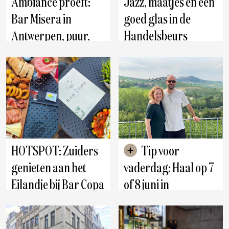
Ambiance proeft:
Jazz, maatjes en een
Bar Misera in
goed glas in de
Antwerpen, puur,
Handelsbeurs
zonder pretentie en
Antwerpen
exact goed
Antwerpen
HOTSPOT: Zuiders
Tip voor
genieten aan het
vaderdag: Haal op 7
Eilandje bij Bar Copa
of 8 juni in
Antwerpen een
Antwerpen
topfles van La
Antwerpen