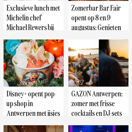
Exclusieve lunch met
Zomerbar Bar Fair
Michelin chef
opent op 8 en 9
Michael Rewers bij
augustus: Genieten
GAZON Antwerpen
van cocktails en
spaghetti te midden
Antwerpen
Schelle
van groen
Disney+ opent pop-
GAZON Antwerpen:
up shop in
zomer met frisse
Antwerpen met ijsjes
cocktails en DJ-sets
geïnspireerd op
Antwerpen