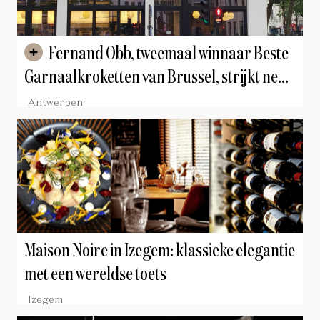
Fernand Obb, tweemaal winnaar Beste
Garnaalkroketten van Brussel, strijkt neer
in Antwerpen: "Vanaf morgen kan iedereen
Antwerpen
komen proeven"
Maison Noire in Izegem: klassieke elegantie
met een wereldse toets
Izegem