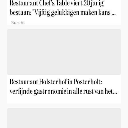
Restaurant Chef's Table viert 20 jarig
bestaan: "Vijftig gelukkigen maken kans op
een speciale prijs"
Burcht
Restaurant Holsterhof in Posterholt:
verfijnde gastronomie in alle rust van het
landschap