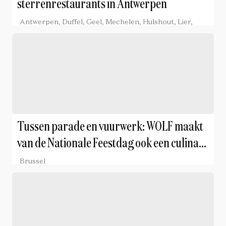
sterrenrestaurants in Antwerpen
Antwerpen, Duffel, Geel, Mechelen, Hulshout, Lier,
Kontich, Sint-Katelijne-Waver, Turnhout, Wommelgem,
Borgerhout, Lichtaart, Tongerlo
Tussen parade en vuurwerk: WOLF maakt
van de Nationale Feestdag ook een culinair
feest
Brussel