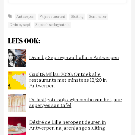
Antwerpen
Wijnrestaurant
Sluiting
Sommelier
Divin by sepi
Sepideh sedaghatnia
LEES OOK:
Divin by Sepi: wijnwalhalla in Antwerpen
Gault&Millau 2026: Ontdek alle
restaurants met minstens 12/20 in
Antwerpen
De lastigste spijs-wijncombo van het jaar:
asperges aan tafel
Désiré de Lille heropent deuren in
Antwerpen na jarenlange sluiting