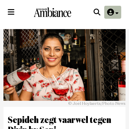
© Joel Hoylaerts/Photo News
Sepideh zegt vaarwel tegen