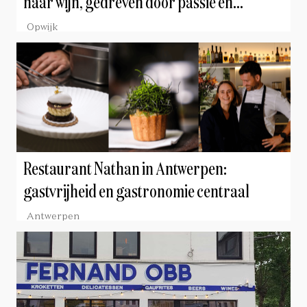
naar wijn, gedreven door passie en
vakmanschap
Opwijk
Restaurant Nathan in Antwerpen:
gastvrijheid en gastronomie centraal
Antwerpen