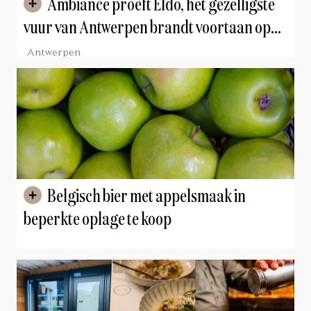
Ambiance proeft Eldo, het gezelligste
vuur van Antwerpen brandt voortaan op
het Zuid
Antwerpen
Belgisch bier met appelsmaak in
beperkte oplage te koop