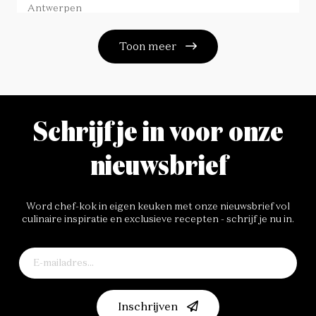
"Dankzij deze vezels is het deeg extra
Antwerpen
luchtig"
Toon meer
Schrijf je in voor onze
nieuwsbrief
Word chef-kok in eigen keuken met onze nieuwsbrief vol
culinaire inspiratie en exclusieve recepten - schrijf je nu in.
Inschrijven