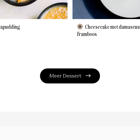
capudding
Cheesecake met damascusroos &
framboos
Meer Dessert