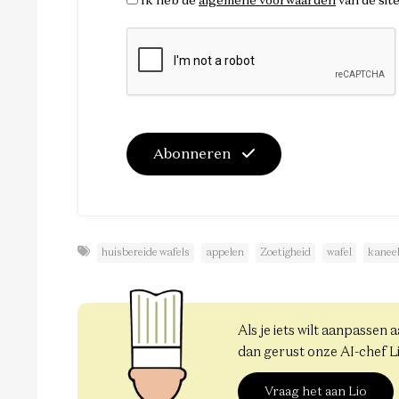
Ik heb de
algemene voorwaarden
van de sit
Abonneren
huisbereide wafels
appelen
Zoetigheid
wafel
kanee
Als je iets wilt aanpassen 
dan gerust onze AI-chef L
Vraag het aan Lio