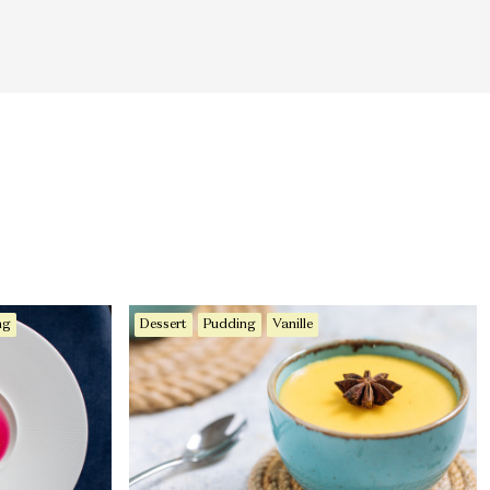
ng
Dessert
Pudding
Vanille