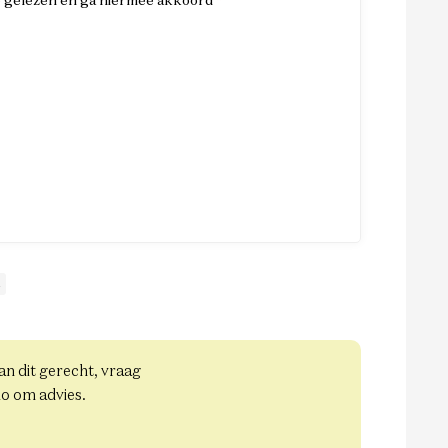
e gelezen en ga hiermee akkoord
*
l
aan dit gerecht, vraag
io om advies.