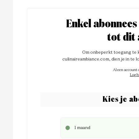
Enkel abonnees
tot dit 
Om onbeperkt toegang te kr
culinaireambiance.com, dien je in te 
Al een account
Log h
Kies je a
1 maand