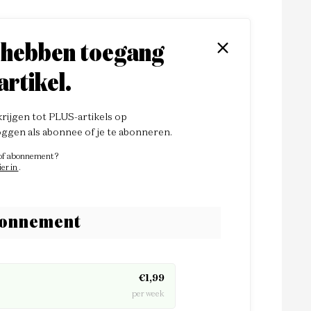
 hebben toegang
artikel.
ijgen tot PLUS-artikels op
loggen als abonnee of je te abonneren.
 of abonnement?
ier in
.
bonnement
€1,99
per week