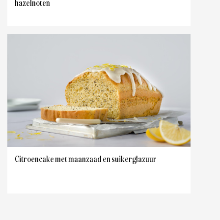
hazelnoten
Citroencake met maanzaad en suikerglazuur