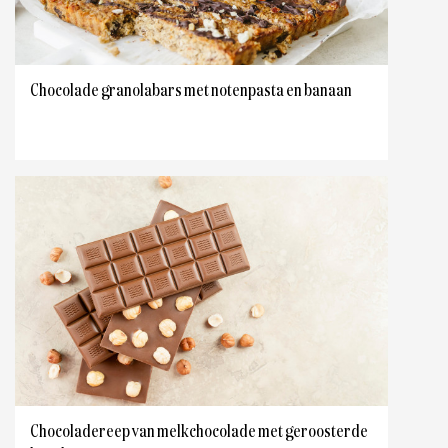
Chocolade granolabars met notenpasta en banaan
Chocoladereep van melkchocolade met geroosterde