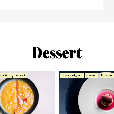
Dessert
ziatisch
Dessert
Frans-belgisch
Dessert
Fine dini