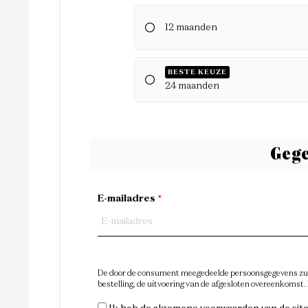
12 maanden
BESTE KEUZE
24 maanden
Gege
E-mailadres
*
De door de consument meegedeelde persoonsgegevens zull
bestelling, de uitvoering van de afgesloten overeenkomst.