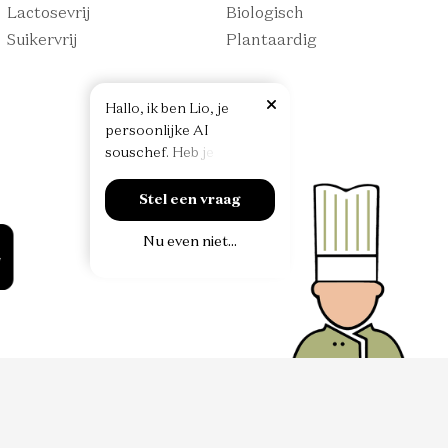
Lactosevrij
Biologisch
Suikervrij
Plantaardig
H
a
l
l
o
,
i
k
b
e
n
L
i
o
,
j
e
p
e
r
s
o
o
n
l
i
j
k
e
A
I
s
o
u
s
c
h
e
f
.
H
e
b
j
e
e
e
n
v
r
a
a
g
Stel een vraag
Nu even niet...