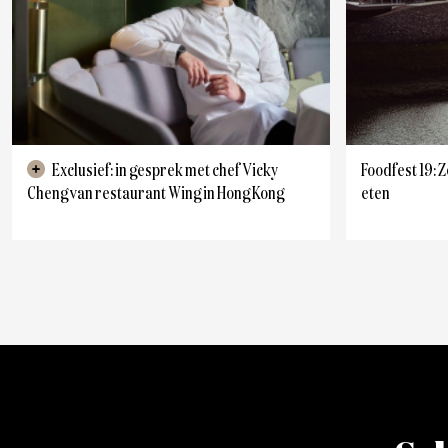
Exclusief: in gesprek met chef Vicky
Foodfest 19: Z
Cheng van restaurant Wing in Hong Kong
eten