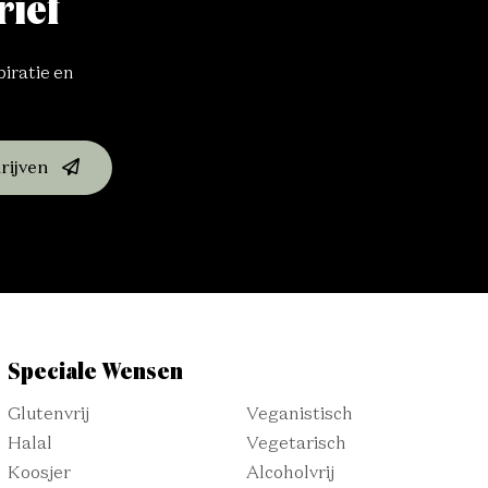
rief
piratie en
rijven
Speciale Wensen
Glutenvrij
Veganistisch
Halal
Vegetarisch
Koosjer
Alcoholvrij