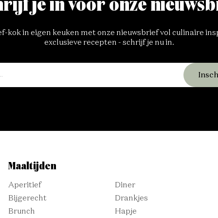
rijf je in voor onze nieuwsb
-kok in eigen keuken met onze nieuwsbrief vol culinaire ins
exclusieve recepten - schrijf je nu in.
Insch
Maaltijden
Aperitief
Diner
Bijgerecht
Drankjes
Brunch
Hapje