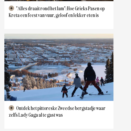
"Alles draait rond het lam": Hoe Grieks Pasen op
Kreta een feest van vuur, geloof en lekker eten is
Ontdek het pittoreske Zweedse bergstadje waar
zelfs Lady Gaga al te gast was