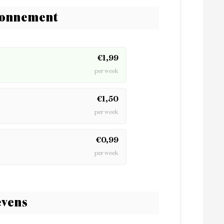
bonnement
€1,99
per week
€1,50
per week
€0,99
per week
vens