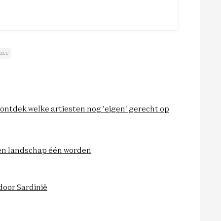
 zee
ontdek welke artiesten nog 'eigen' gerecht op
 en landschap één worden
door Sardinië