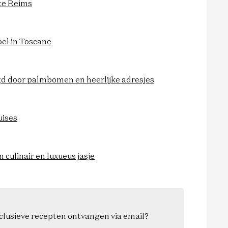
nte Reims
oel in Toscane
gd door palmbomen en heerlijke adresjes
uises
 culinair en luxueus jasje
exclusieve recepten ontvangen via email?