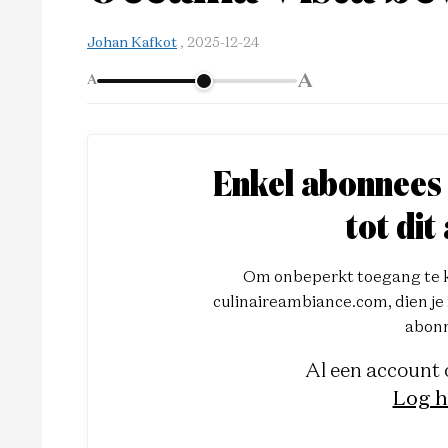
Johan Kafkot
,
2025-12-24
A
A
Enkel abonnees
tot dit 
Om onbeperkt toegang te kr
culinaireambiance.com, dien je i
abonn
Al een account
Log h