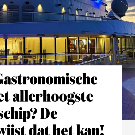
 Gastronomische
et allerhoogste
schip? De
ijst dat het kan!