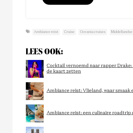
Ambiance reist
Cruise
Oceania cruises
Middellandse
LEES OOK:
Cocktail vernoemd naar rapper Drake: 
de kaart zetten
Ambiance reist: Vlieland, waar smaak
Ambiance reist: een culinaire roadtrip 