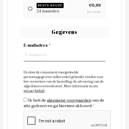
€0,99
BESTE KEUZE
24 maanden
per week
Gegevens
E-mailadres
*
De door de consument meegedeelde
persoonsgegevens zullen enkel gebruikt worden voor
het verwerken van de bestelling, de uitvoering van de
afgesloten overeenkomst. Meer informatie in ons
privacybeleid
.
Ik heb de
algemene voorwaarden
van de
site gelezen en ga hiermee akkoord
*