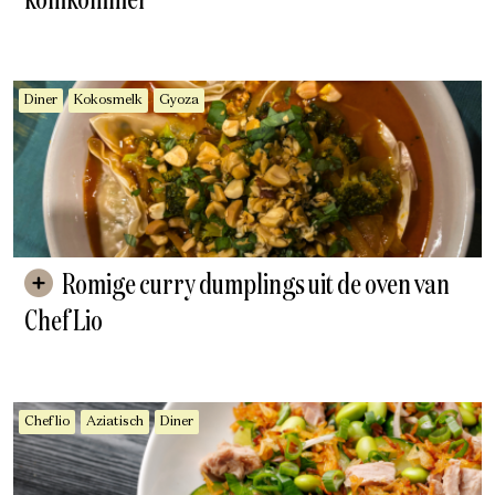
komkommer
Diner
Kokosmelk
Gyoza
Romige curry dumplings uit de oven van
Chef Lio
Chef lio
Aziatisch
Diner