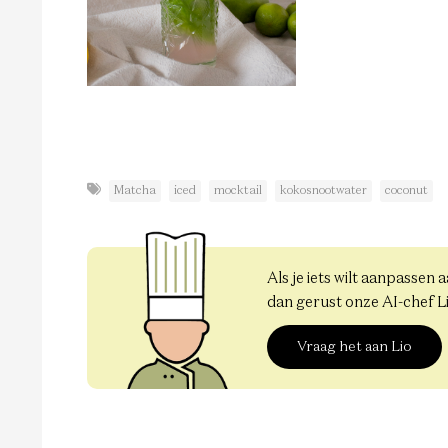
Matcha
iced
mocktail
kokosnootwater
coconut
Als je iets wilt aanpassen 
dan gerust onze AI-chef L
Vraag het aan Lio