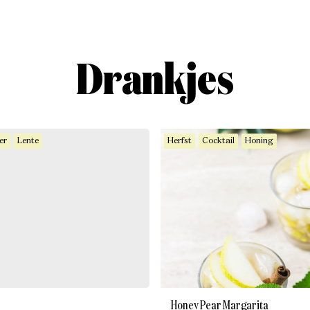
Drankjes
er
Lente
Herfst
Cocktail
Honing
Honey Pear Margarita