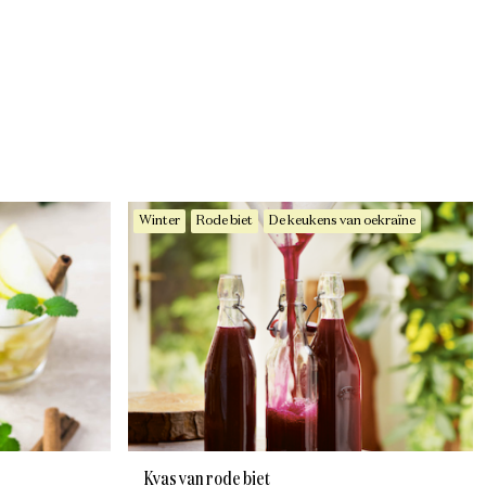
Winter
Rode biet
De keukens van oekraïne
Kvas van rode biet