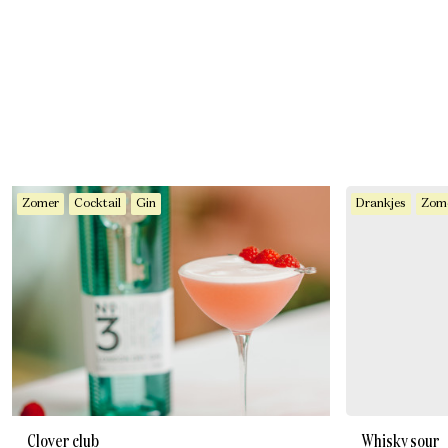
Zomer
Cocktail
Gin
Drankjes
Zom
Clover club
Whisky sour