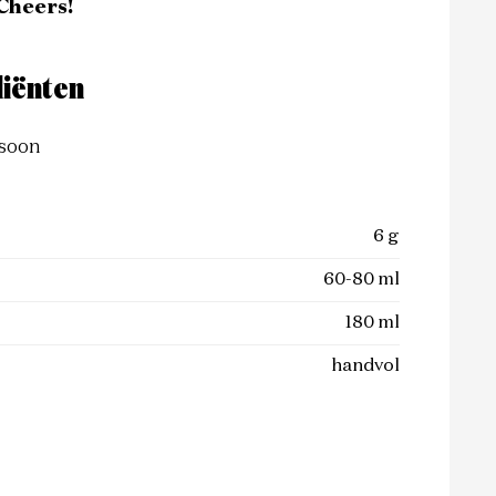
 Cheers!
iënten
soon
6 g
60-80 ml
180 ml
handvol