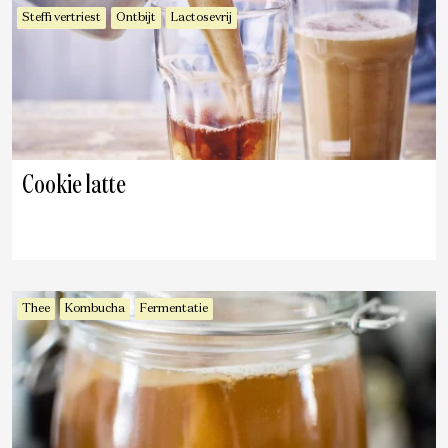
Steffi vertriest
Ontbijt
Lactosevrij
Cookie latte
Thee
Kombucha
Fermentatie