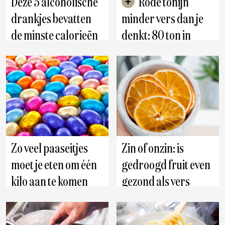
Deze 5 alcoholische
Rode tonijn
drankjes bevatten
minder vers dan je
de minste calorieën
denkt: 80 ton in
beslag genomen
wegens
gezondheidsgevaar
Zo veel paaseitjes
Zin of onzin: is
moet je eten om één
gedroogd fruit even
kilo aan te komen
gezond als vers
fruit?