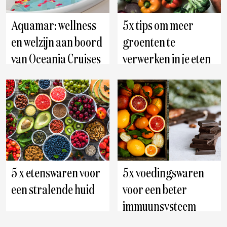
Aquamar: wellness
5x tips om meer
en welzijn aan boord
groenten te
van Oceania Cruises
verwerken in je eten
5 x etenswaren voor
5x voedingswaren
een stralende huid
voor een beter
immuunsysteem