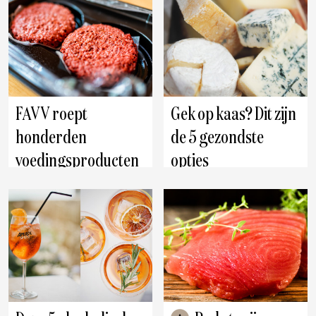
FAVV roept
Gek op kaas? Dit zijn
honderden
de 5 gezondste
voedingsproducten
opties
terug door
schadelijke pesticide