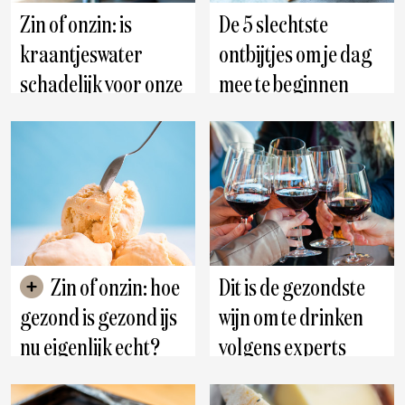
Zin of onzin: is
De 5 slechtste
kraantjeswater
ontbijtjes om je dag
schadelijk voor onze
mee te beginnen
gezondheid?
Zin of onzin: hoe
Dit is de gezondste
gezond is gezond ijs
wijn om te drinken
nu eigenlijk echt?
volgens experts