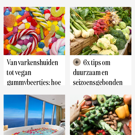
gezonde huid
Van varkenshuiden
6x tips om
tot vegan
duurzaam en
gummybeertjes: hoe
seizoensgebonden
ongezond is snoep
te koken
écht?