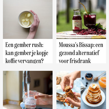
Een gember rush:
Moussa's Bissap: een
kan gember je kopje
gezond alternatief
koffie vervangen?
voor frisdrank
rechtstreeks uit de
natuur