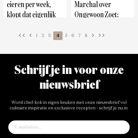
eieren per week,
Marchal over
klopt dat eigenlijk
Ongewoon Zoet:
nog?
‘Diabetes heeft niets
te maken met slecht
1
2
3
4
5
6
7
8
eten’
Schrijf je in voor onze
nieuwsbrief
Word chef-kok in eigen keuken met onze nieuwsbrief vol
culinaire inspiratie en exclusieve recepten - schrijf je nu in.