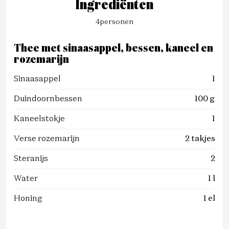
Ingrediënten
4
personen
Thee met sinaasappel, bessen, kaneel en
rozemarijn
Sinaasappel
1
Duindoornbessen
100 g
Kaneelstokje
1
Verse rozemarijn
2 takjes
Steranijs
2
Water
1 l
Honing
1 el