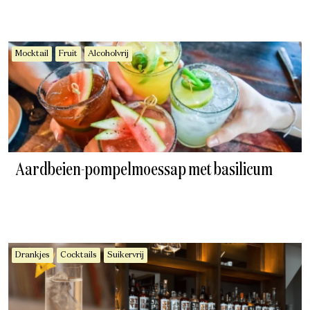
Mocktail
Fruit
Alcoholvrij
Aardbeien-pompelmoessap met basilicum
Drankjes
Cocktails
Suikervrij