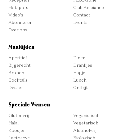
Recepten
PLUS-zone
Hotspots
Club Ambiance
Video's
Contact
Abonneren
Events
Over ons
Maaltijden
Aperitief
Diner
Bijgerecht
Drankjes
Brunch
Hapje
Cocktails
Lunch
Dessert
Ontbijt
Speciale Wensen
Glutenvrij
Veganistisch
Halal
Vegetarisch
Koosjer
Alcoholvrij
Lactosevrij
Biologisch