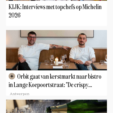
KIJK: Interviews met topchefs op Michelin
2026
Orbit gaat van kerstmarkt naar bistro
in Lange Koepoortstraat: "De crispy
chicken tender met kaviaar is het ideale
Antwerpen
aperitief"