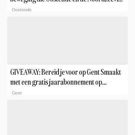
in de spotlights zet
Oostende
GIVEAWAY: Bereid je voor op Gent Smaakt
met een gratis jaarabonnement op
Culinaire Ambiance
Gent