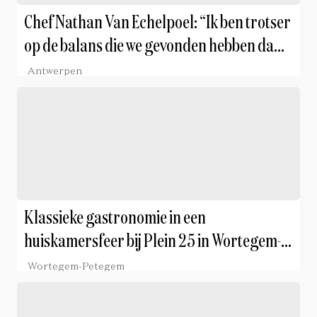
Chef Nathan Van Echelpoel: “Ik ben trotser
op de balans die we gevonden hebben dan
op onze Michelinster”
Antwerpen
Klassieke gastronomie in een
huiskamersfeer bij Plein 25 in Wortegem-
Petegem
Wortegem-Petegem