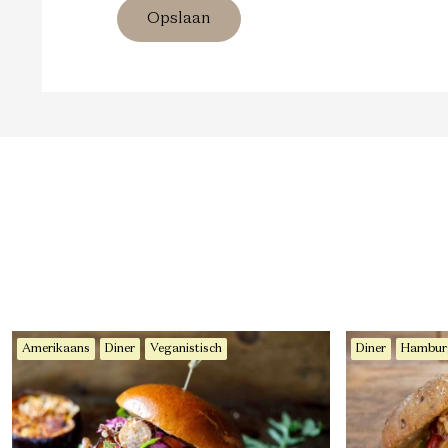
Opslaan
Amerikaans
Diner
Veganistisch
Diner
Hambur