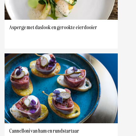
Asperge met daslook en gerookte eierdooier
Cannelloni van ham en rundstartaar