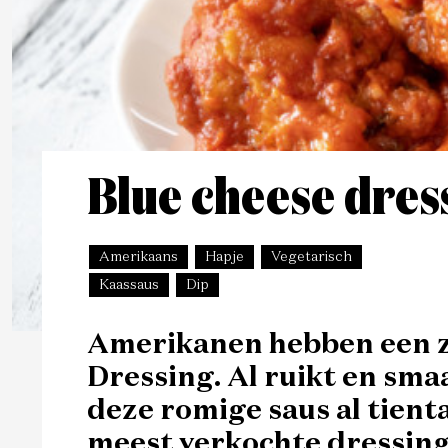
Blue cheese dres
Amerikaans
Hapje
Vegetarisch
Kaassaus
Dip
Amerikanen hebben een z
Dressing. Al ruikt en smaak
deze romige saus al tient
meest verkochte dressing