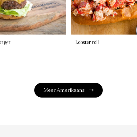
urger
Lobster roll
Meer Amerikaans