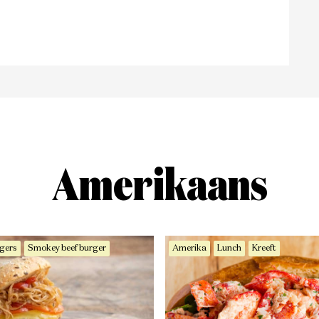
Amerikaans
gers
Smokey beef burger
Amerika
Lunch
Kreeft