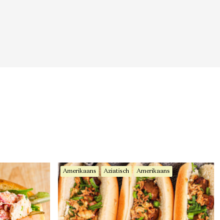
Amerikaans
Aziatisch
Amerikaans