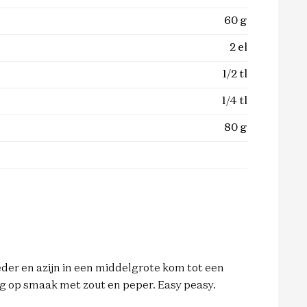
60 g
2 el
1/2 tl
1/4 tl
80 g
der en azijn in een middelgrote kom tot een
g op smaak met zout en peper. Easy peasy.