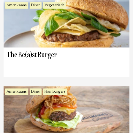
Amerikaans
Diner
Vegetarisch
The Be(a)st Burger
Amerikaans
Diner
Hamburgers