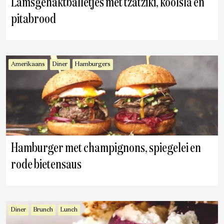
Lamsgehaktballetjes met tzatziki, koolsla en
pitabrood
Amerikaans
Diner
Hamburgers
Hamburger met champignons, spiegelei en
rode bietensaus
Diner
Brunch
Lunch