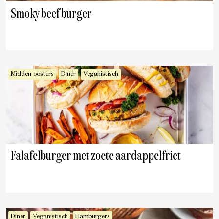
Smoky beef burger
Midden-oosters
Diner
Veganistisch
Falafelburger met zoete aardappelfriet
Diner
Veganistisch
Hamburgers