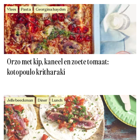
Vlees
Pasta
Georgina hayden
Orzo met kip, kaneel en zoete tomaat:
kotopoulo kritharaki
Jelle beeckman
Diner
Lunch