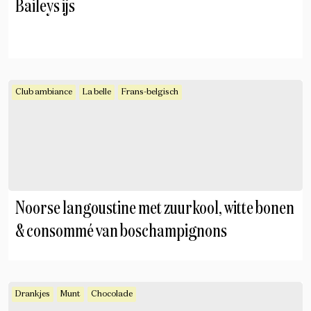
Baileys ijs
Club ambiance
La belle
Frans-belgisch
Noorse langoustine met zuurkool, witte bonen
& consommé van boschampignons
Drankjes
Munt
Chocolade