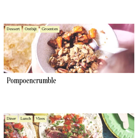
Dessert
Ontbijt
Groenten
Pompoencrumble
Diner
Lunch
Vlees