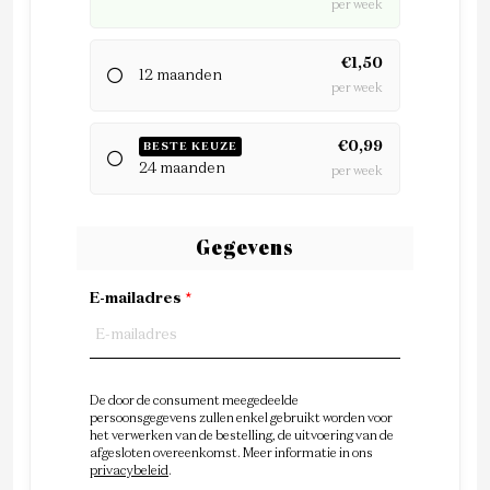
per week
€1,50
12 maanden
per week
€0,99
BESTE KEUZE
24 maanden
per week
Gegevens
E-mailadres
*
De door de consument meegedeelde
persoonsgegevens zullen enkel gebruikt worden voor
het verwerken van de bestelling, de uitvoering van de
afgesloten overeenkomst. Meer informatie in ons
privacybeleid
.