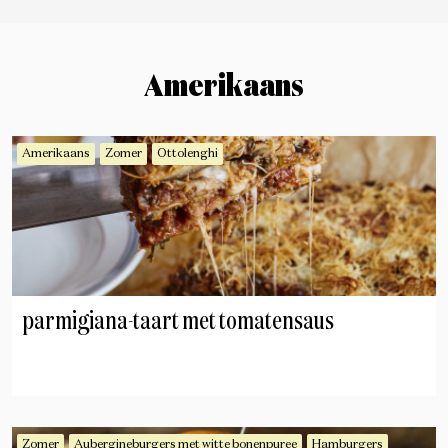
Amerikaans
Amerikaans
Zomer
Ottolenghi
parmigiana-taart met tomatensaus
Zomer
Aubergineburgers met witte bonenpuree
Hamburgers