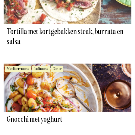
Tortilla met kortgebakken steak, burrata en
salsa
Mediterraans
Italiaans
Diner
Gnocchi met yoghurt