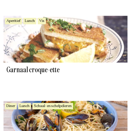
Aperitief
Lunch
Vis
Garnaal croque-ette
Diner
Lunch
Schaal- en schelpdieren