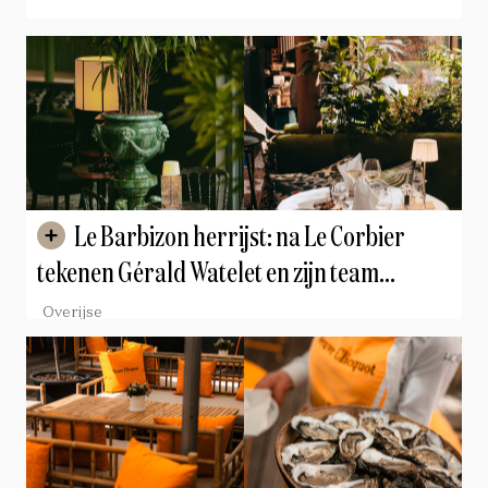
inclusief zijn 6 favoriete adressen
Le Barbizon herrijst: na Le Corbier
tekenen Gérald Watelet en zijn team
opnieuw voor een stijlvolle wedergeboorte
Overijse