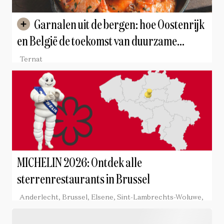
Garnalen uit de bergen: hoe Oostenrijk
en België de toekomst van duurzame
gamba’s vormgeven
Ternat
MICHELIN 2026: Ontdek alle
sterrenrestaurants in Brussel
Anderlecht, Brussel, Elsene, Sint-Lambrechts-Woluwe,
Sint-Pieters-Woluwe, Ukkel