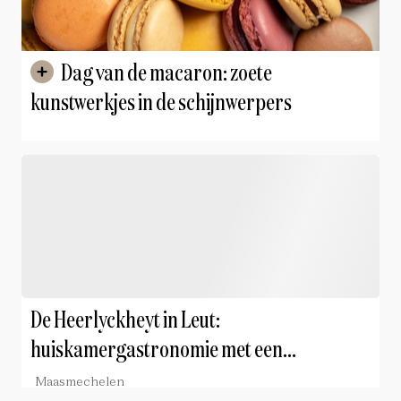
Dag van de macaron: zoete
kunstwerkjes in de schijnwerpers
De Heerlyckheyt in Leut:
huiskamergastronomie met een
persoonlijk signatuur
Maasmechelen