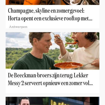
Champagne, skyline en zomergevoel:
Horta opent een exclusieve rooftop met
Veuve Clicquot
Antwerpen
De Beeckman-broers zijn terug: Lekker
Messy 2 serveert opnieuw een zomer vol
comfortfood en culinaire chaos