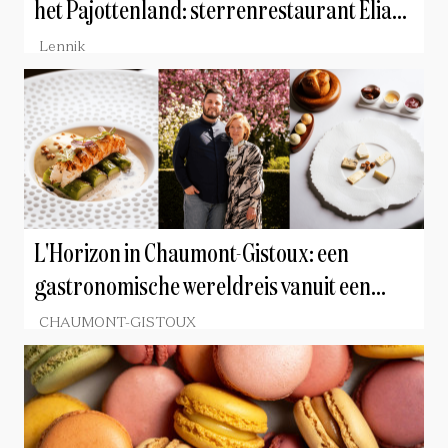
het Pajottenland: sterrenrestaurant Eliane
verruilt Brussel voor een unieke boerderij
Lennik
L'Horizon in Chaumont-Gistoux: een
gastronomische wereldreis vanuit een
familiale visie
CHAUMONT-GISTOUX