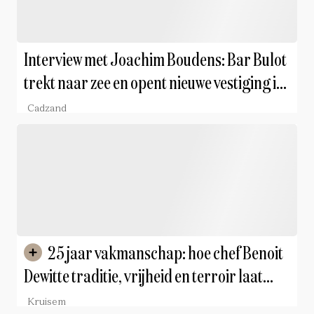
Interview met Joachim Boudens: Bar Bulot
trekt naar zee en opent nieuwe vestiging in
Cadzand
Cadzand
25 jaar vakmanschap: hoe chef Benoit
Dewitte traditie, vrijheid en terroir laat
samensmelten
Kruisem