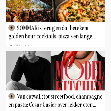
SOMMAR is terug en dat betekent
golden hour cocktails, pizza’s en lange
avonden aan de Schelde
Antwerpen
Van catwalk tot streetfood, champagne
en pasta: Cesar Casier over lekker eten,