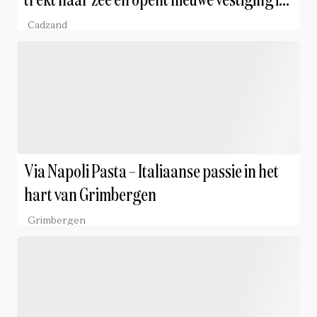
trekt naar zee en opent nieuwe vestiging in
Cadzand
Cadzand
Via Napoli Pasta – Italiaanse passie in het
hart van Grimbergen
Grimbergen