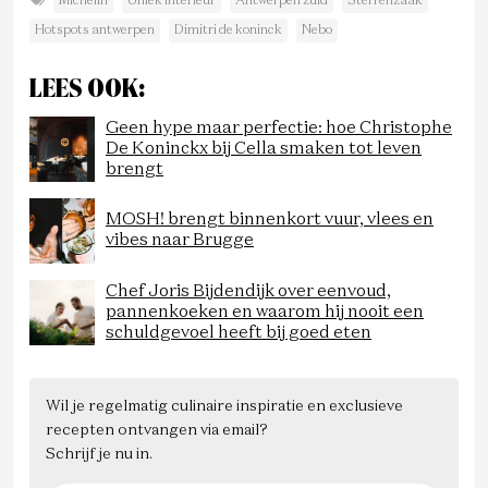
Michelin
Uniek interieur
Antwerpen zuid
Sterrenzaak
Hotspots antwerpen
Dimitri de koninck
Nebo
LEES OOK:
Geen hype maar perfectie: hoe Christophe
De Koninckx bij Cella smaken tot leven
brengt
MOSH! brengt binnenkort vuur, vlees en
vibes naar Brugge
Chef Joris Bijdendijk over eenvoud,
pannenkoeken en waarom hij nooit een
schuldgevoel heeft bij goed eten
Wil je regelmatig culinaire inspiratie en exclusieve
recepten ontvangen via email?
Schrijf je nu in.