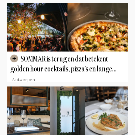
SOMMAR is terug en dat betekent
golden hour cocktails, pizza’s en lange
avonden aan de Schelde
Antwerpen