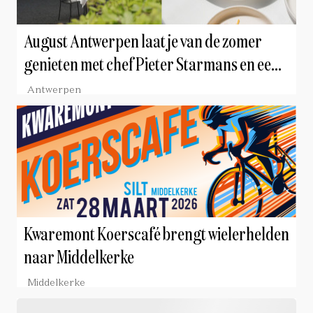
August Antwerpen laat je van de zomer
genieten met chef Pieter Starmans en een
van de mooiste stadstuinen van België
Antwerpen
Kwaremont Koerscafé brengt wielerhelden
naar Middelkerke
Middelkerke