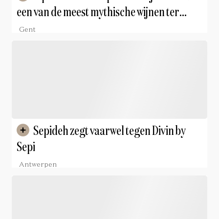
een van de meest mythische wijnen ter
wereld naar Gent brengt
Gent
Sepideh zegt vaarwel tegen Divin by
Sepi
Antwerpen