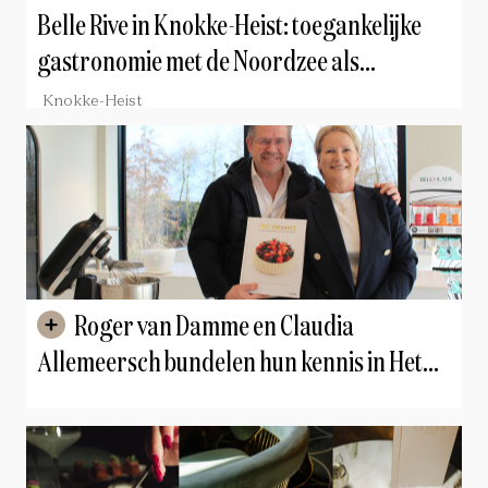
Belle Rive in Knokke-Heist: toegankelijke
gastronomie met de Noordzee als
inspiratiebron
Knokke-Heist
Roger van Damme en Claudia
Allemeersch bundelen hun kennis in Het
Dessert: "We vullen elkaar perfect aan"