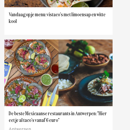
Vandaag op je menu: vistaco's met limoensap en witte
kool
De beste Mexicaanse restaurants in Antwerpen: "Hier
eet je al taco's vanaf 6 euro"
Antwerpen