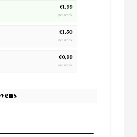
€1,99
per week
€1,50
per week
€0,99
per week
vens