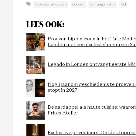
Mexicaanse keuken
Londen
Santiago lastra
Kol
LEES OOK:
Proeven bij een icoon in het Tate Mode
Londen met een exclusief menu van Sa
Legado in Londen ontvangt eerste Mic
Nog 1 jaar om geschiedenis te proeve
stopt in 2027
De aardappel als haute cuisine: waaro
Frites Atelier
Exclusieve privédiners: Ontdek topres