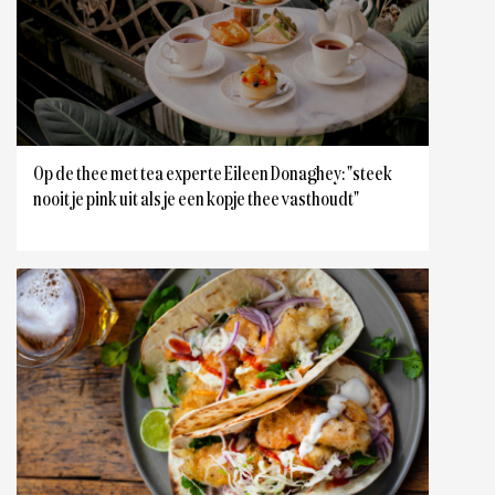
Op de thee met tea experte Eileen Donaghey: "steek
nooit je pink uit als je een kopje thee vasthoudt"