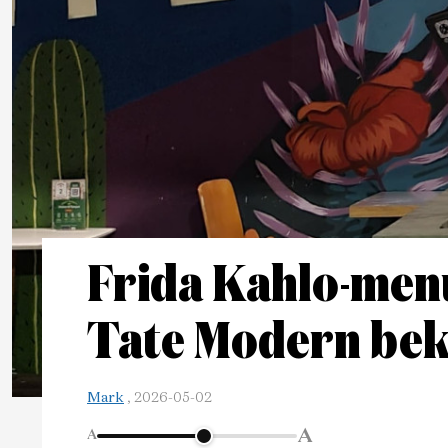
Frida Kahlo-menu
Tate Modern be
Mark
,
2026-05-02
A
A