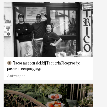
Tacos met een ziel: bij Taqueria Rico proef je
passie in een juicy jasje
Antwerpen