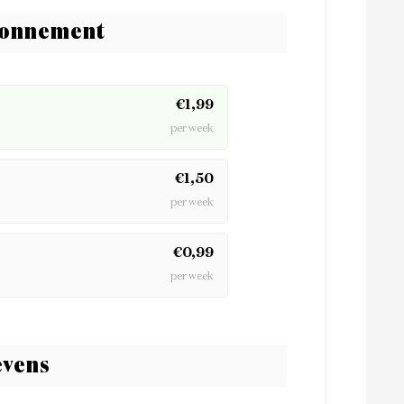
bonnement
€1,99
per week
€1,50
per week
€0,99
per week
vens