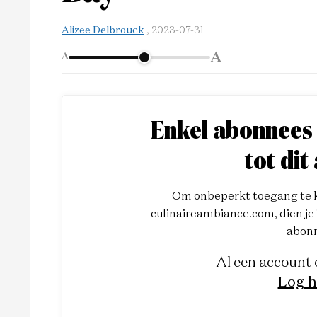
Alizee Delbrouck
,
2023-07-31
A
A
Enkel abonnees
tot dit 
Om onbeperkt toegang te kr
culinaireambiance.com, dien je i
abonn
Al een account
Log h