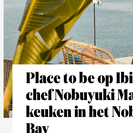
Place to be op Ib
chef Nobuyuki Ma
keuken in het No
Bay