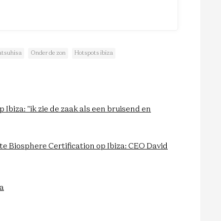
atsuhisa
Onder de zon
Hotspots ibiza
Ibiza: "ik zie de zaak als een bruisend en
e Biosphere Certification op Ibiza: CEO David
a