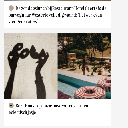
De zondagslunch bij Restaurant/Hotel Geerts is de
omweg naar Westerlo volledig waard: "Het werk van
vier generaties"
Westerlo
Roca House op Ibiza: oase van rust in een
eclectisch jasje