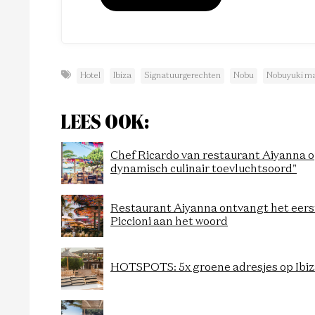
Hotel
Ibiza
Signatuurgerechten
Nobu
Nobuyuki m
LEES OOK:
Chef Ricardo van restaurant Aiyanna op 
dynamisch culinair toevluchtsoord"
Restaurant Aiyanna ontvangt het eerst
Piccioni aan het woord
HOTSPOTS: 5x groene adresjes op Ibiz