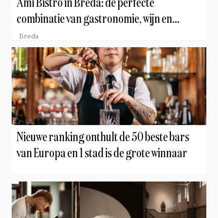
Amí Bistro in Breda: de perfecte
combinatie van gastronomie, wijn en
gastvrijheid
Breda
Nieuwe ranking onthult de 50 beste bars
van Europa en 1 stad is de grote winnaar