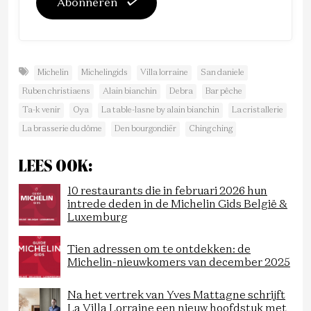
Abonneren
Michelin
Michelingids
Villa lorraine
San daniele
Ruben christiaens
Alain bianchin
Debra
Bar pêche
Ta-k venir
Oya
La table-lasne by alain bianchin
La cristallerie
La brasserie du dôme
Den bourgondiër
Ching ching
LEES OOK:
10 restaurants die in februari 2026 hun
intrede deden in de Michelin Gids België &
Luxemburg
Tien adressen om te ontdekken: de
Michelin-nieuwkomers van december 2025
Na het vertrek van Yves Mattagne schrijft
La Villa Lorraine een nieuw hoofdstuk met