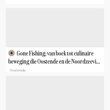
Gone Fishing: van boek tot culinaire
beweging die Oostende en de Noordzeevis
in de spotlights zet
Oostende