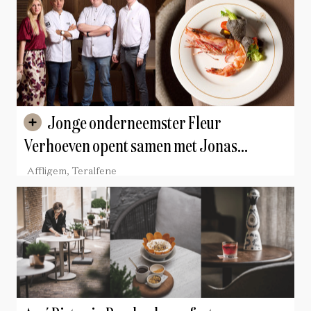
Jonge onderneemster Fleur
Verhoeven opent samen met Jonas
Henderickx van Mijn Restaurant Resto
Affligem, Teralfene
Fleur in Teralfene