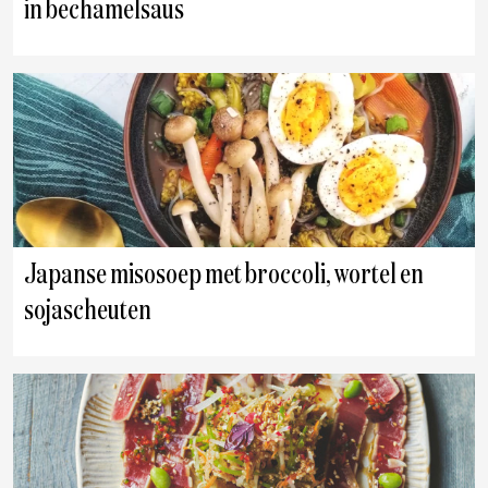
in bechamelsaus
Japanse misosoep met broccoli, wortel en
sojascheuten