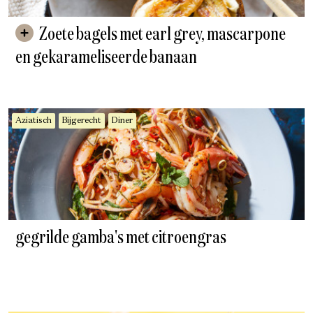
Zoete bagels met earl grey, mascarpone
en gekarameliseerde banaan
Aziatisch
Bijgerecht
Diner
gegrilde gamba's met citroengras