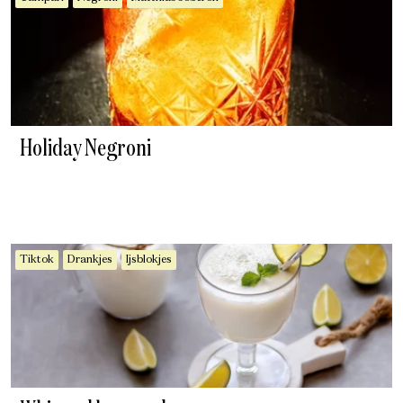
Holiday Negroni
Tiktok
Drankjes
Ijsblokjes