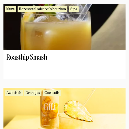
Munt
Rozebottel michter's bourbon
Sips
Roasthip Smash
Aziatisch
Drankjes
Cocktails