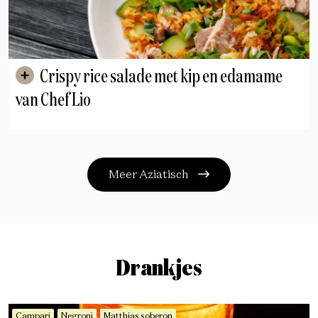
Crispy rice salade met kip en edamame
van Chef Lio
Meer Aziatisch
Drankjes
Campari
Negroni
Matthias soberon