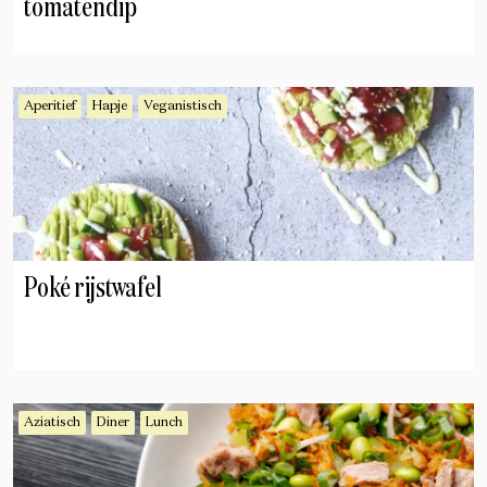
tomatendip
Aperitief
Hapje
Veganistisch
Poké rijstwafel
Aziatisch
Diner
Lunch