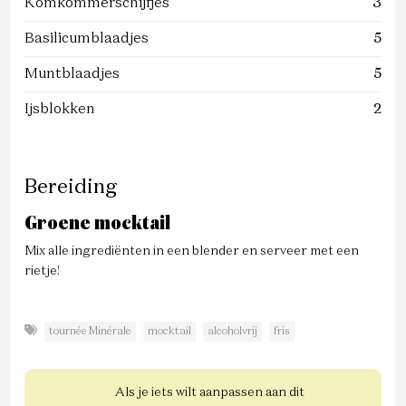
Komkommerschijfjes
3
Basilicumblaadjes
5
Muntblaadjes
5
Ijsblokken
2
Bereiding
Groene mocktail
Mix alle ingrediënten in een blender en serveer met een
rietje!
tournée Minérale
mocktail
alcoholvrij
fris
Als je iets wilt aanpassen aan dit