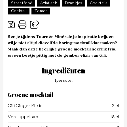
Streetfood
Aziatisch
Drankjes
Cocktails
Cocktail
Zomer
Ben je tijdens Tournée Minérale je inspiratie kwijt en
wil je niet altijd diezelfde boring mocktail klaarmaken?
Maak dan deze heerlijke groene mocktail heerlijk fris,
en een beetje pittig met de gember elixir van Gili.
Ingrediënten
1
persoon
Groene mocktail
Gili Ginger Elixir
3 cl
Vers appelsap
15 cl