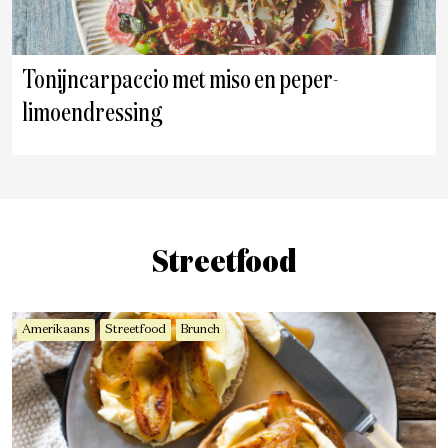
Tonijncarpaccio met miso en peper-
limoendressing
Streetfood
Amerikaans
Streetfood
Brunch