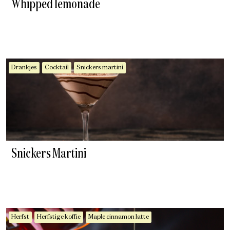
Whipped lemonade
Drankjes
Cocktail
Snickers martini
Snickers Martini
Herfst
Herfstige koffie
Maple cinnamon latte