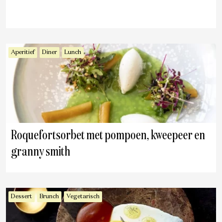
Aperitief
Diner
Lunch
Roquefortsorbet met pompoen, kweepeer en
granny smith
Dessert
Brunch
Vegetarisch