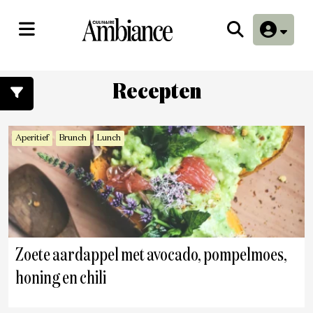
Recepten
Aperitief
Brunch
Lunch
Zoete aardappel met avocado, pompelmoes,
honing en chili