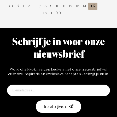
1
2
...
7
8
9
10
11
12
13
14
15
16
Schrijf je in voor onze
nieuwsbrief
Word chef-kok in eigen keuken met onze nieuwsbrief vol
culinaire inspiratie en exclusieve recepten - schrijf je nu in.
Inschrijven