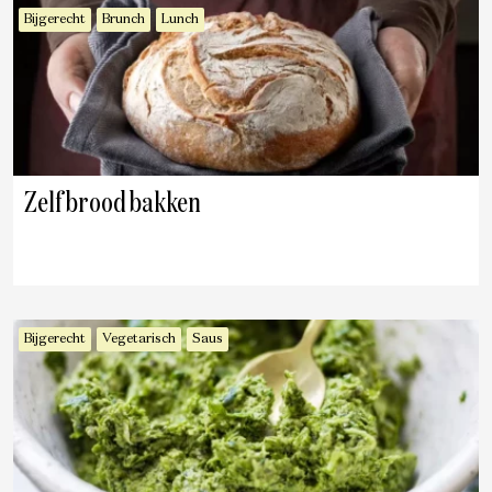
Bijgerecht
Brunch
Lunch
Zelf brood bakken
Bijgerecht
Vegetarisch
Saus