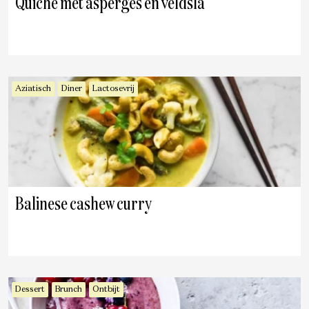
Quiche met asperges en veldsla
Aziatisch
Diner
Lactosevrij
Balinese cashew curry
Dessert
Brunch
Ontbijt