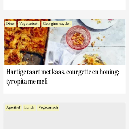
Diner
Vegetarisch
Georgina hayden
Hartige taart met kaas, courgette en honing:
tyropita me meli
Aperitief
Lunch
Vegetarisch