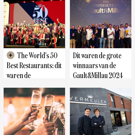
culinair
erkenning voor onze
Antwerpen
ambacht"
The World's 50
Dit waren de grote
Best Restaurants: dit
winnaars van de
waren de
Gault&Millau 2024
hoogtepunten van
awards
de ceremonie in Las
Utrecht
Vegas