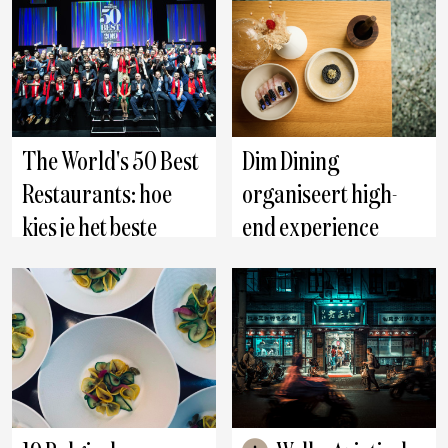
The World's 50 Best
Dim Dining
Restaurants: hoe
organiseert high-
kies je het beste
end experience
restaurant ter
tijdens uitreiking
wereld?
The World's 50 Best
Restaurants