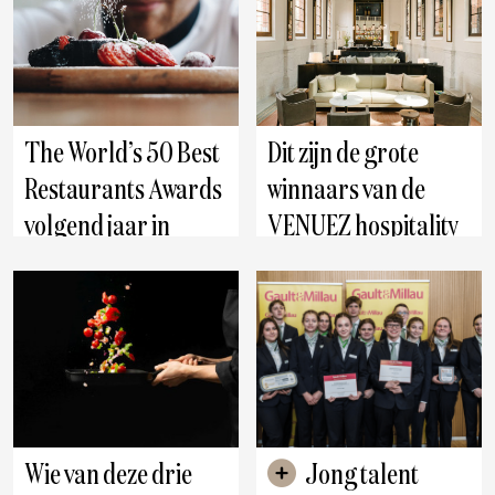
The World’s 50 Best
Dit zijn de grote
Restaurants Awards
winnaars van de
volgend jaar in
VENUEZ hospitality
Antwerpen
awards
Wie van deze drie
Jong talent