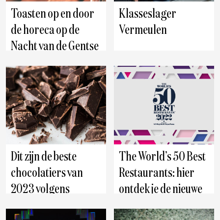
Toasten op en door
Klasseslager
de horeca op de
Vermeulen
Nacht van de Gentse
horeca
Dit zijn de beste
The World’s 50 Best
chocolatiers van
Restaurants: hier
2023 volgens
ontdek je de nieuwe
Gault&Millau
winnaars live