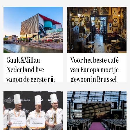
tijdens de Belgian
restaurants en
Cheese Awards
culinaire
ontdekkingen van
het jaar
Gault&Millau
Voor het beste café
Nederland live
van Europa moet je
vanop de eerste rij:
gewoon in Brussel
dit zijn de
zijn
hoogtepunten
Brussel