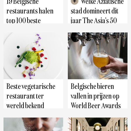
19 Belgische
Welke Aziatische
restaurants halen
stad domineert dit
top 100 beste
jaar The Asia’s 50
groenterestaurants
Best List?
ter wereld
Beste vegetarische
Belgische bieren
restaurant ter
vallen in prijzen op
wereld bekend
World Beer Awards