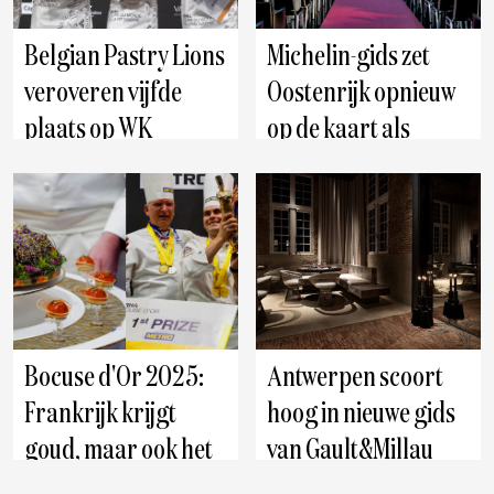
Belgian Pastry Lions
Michelin-gids zet
veroveren vijfde
Oostenrijk opnieuw
plaats op WK
op de kaart als
patisserie in Lyon
culinaire hotspot: 82
sterren en culinaire
klasse
Bocuse d'Or 2025:
Antwerpen scoort
Frankrijk krijgt
hoog in nieuwe gids
goud, maar ook het
van Gault&Millau
noorden toont zich
2025: "Een