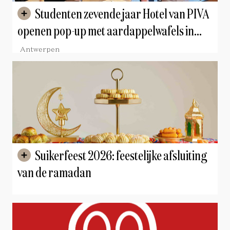
Studenten zevende jaar Hotel van PIVA
openen pop-up met aardappelwafels in
foodmarket WOLF
Antwerpen
Suikerfeest 2026: feestelijke afsluiting
van de ramadan