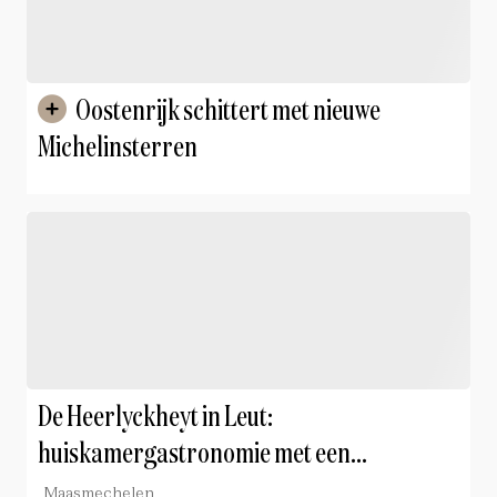
Oostenrijk schittert met nieuwe
Michelinsterren
De Heerlyckheyt in Leut:
huiskamergastronomie met een
persoonlijk signatuur
Maasmechelen