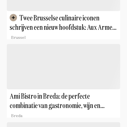
Twee Brusselse culinaire iconen
schrijven een nieuw hoofdstuk: Aux Armes
de Bruxelles wordt gered door zijn chef,
Brussel
terwijl Chez Léon in Franse handen
overgaat
Amí Bistro in Breda: de perfecte
combinatie van gastronomie, wijn en
gastvrijheid
Breda