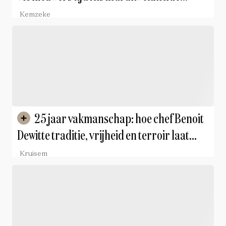
Culinary Innovators Awards 2026
Kemzeke
25 jaar vakmanschap: hoe chef Benoit
Dewitte traditie, vrijheid en terroir laat
samensmelten
Kruisem