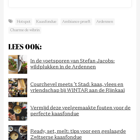
Hotspot
Kaasfondue
Ambiance proeft
Ardennen
Charme de wibrin
LEES OOK:
In de voetsporen van Stefan Jacobs:
wildplukken in de Ardennen
Courchevel meets ’t Stad: kaas, vlees en
vriendschap bij WINTAR aan de Rijnkaai
Vermijd deze veelgemaakte fouten voor de
perfecte kaasfondue
Ready, set, melt: tips voor een geslaagde
Zwitserse kaasfondue