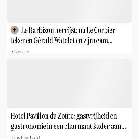
Le Barbizon herrijst: na Le Corbier
tekenen Gérald Watelet en zijn team
opnieuw voor een stijlvolle wedergeboorte
Overijse
Hotel Pavillon du Zoute: gastvrijheid en
gastronomie in een charmant kader aan
de kust
Knokke-Heist