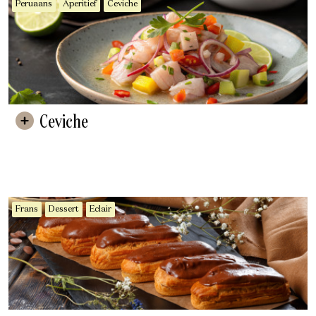
Peruaans
Aperitief
Ceviche
Ceviche
Frans
Dessert
Eclair