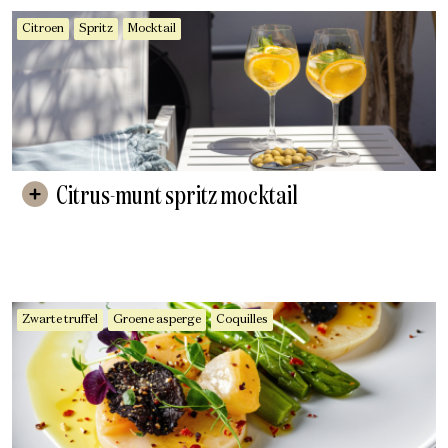
Citroen
Spritz
Mocktail
Citrus-munt spritz mocktail
Zwarte truffel
Groene asperge
Coquilles