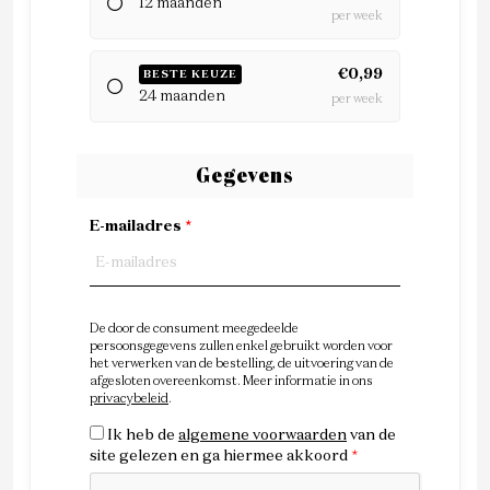
12 maanden
per week
€0,99
BESTE KEUZE
24 maanden
per week
Gegevens
E-mailadres
*
De door de consument meegedeelde
persoonsgegevens zullen enkel gebruikt worden voor
het verwerken van de bestelling, de uitvoering van de
afgesloten overeenkomst. Meer informatie in ons
privacybeleid
.
Ik heb de
algemene voorwaarden
van de
site gelezen en ga hiermee akkoord
*