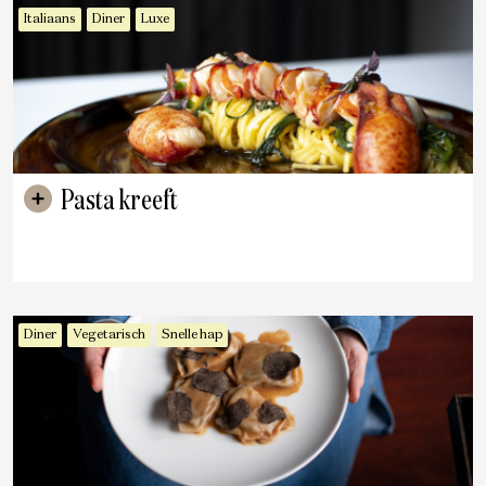
Italiaans
Diner
Luxe
Pasta kreeft
Diner
Vegetarisch
Snelle hap