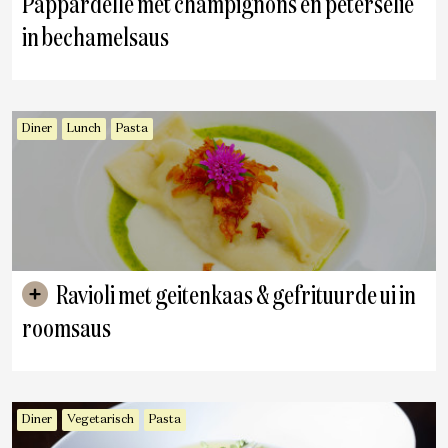
Pappardelle met champignons en peterselie
in bechamelsaus
Diner
Lunch
Pasta
Ravioli met geitenkaas & gefrituurde ui in
roomsaus
Diner
Vegetarisch
Pasta