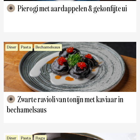
Pierogi met aardappelen & gekonfijte ui
Diner
Pasta
Bechamelsaus
Zwarte ravioli van tonijn met kaviaar in
bechamelsaus
Diner
Pasta
Ragu