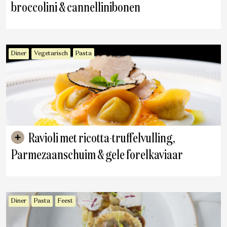
broccolini & cannellinibonen
Diner
Vegetarisch
Pasta
Ravioli met ricotta-truffelvulling,
Parmezaanschuim & gele forelkaviaar
Diner
Pasta
Feest