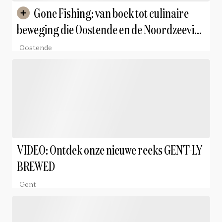
Gone Fishing: van boek tot culinaire
beweging die Oostende en de Noordzeevis
in de spotlights zet
Oostende
VIDEO: Ontdek onze nieuwe reeks GENT-LY
BREWED
Gent