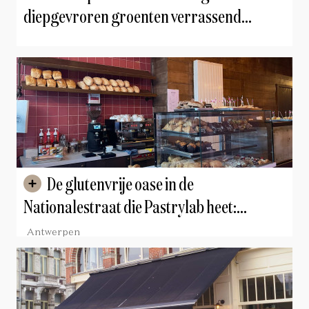
diepgevroren groenten verrassend
gezond kunnen zijn
De glutenvrije oase in de
Nationalestraat die Pastrylab heet:
"Dankzij deze vezels is het deeg extra
Antwerpen
luchtig"