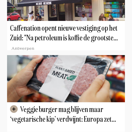
Caffenation opent nieuwe vestiging op het
Zuid: "Na petroleum is koffie de grootste
business ter wereld"
Antwerpen
Veggie burger mag blijven maar
‘vegetarische kip’ verdwijnt: Europa zet
nieuwe stap in de strijd om benamingen