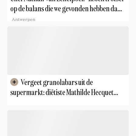
op de balans die we gevonden hebben dan
op onze Michelinster”
Antwerpen
Vergeet granolabars uit de
supermarkt: diëtiste Mathilde Hecquet
toont hoe lekker en gezond perfect
samengaan