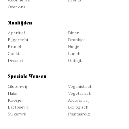
Abonneren
Events
Over ons
Maaltijden
Aperitief
Diner
Bijgerecht
Drankjes
Brunch
Hapje
Cocktails
Lunch
Dessert
Ontbijt
Speciale Wensen
Glutenvrij
Veganistisch
Halal
Vegetarisch
Koosjer
Alcoholvrij
Lactosevrij
Biologisch
Suikervrij
Plantaardig