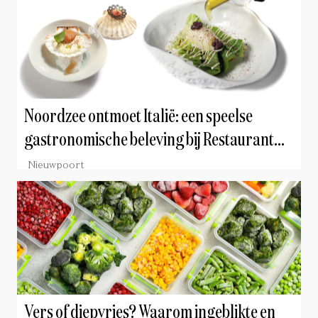
Noordzee ontmoet Italië: een speelse
gastronomische beleving bij Restaurant
Closté in Nieuwpoort
Nieuwpoort
Vers of diepvries? Waarom ingeblikte en