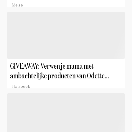
Meise
GIVEAWAY: Verwen je mama met
ambachtelijke producten van Odette
Noisette
Holsbeek