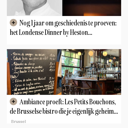
Nog 1 jaar om geschiedenis te proeven:
het Londense Dinner by Heston
Blumenthal stopt in 2027
Ambiance proeft: Les Petits Bouchons,
de Brusselse bistro die je eigenlijk geheim
wilt houden
Brussel