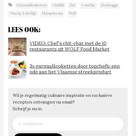
Garnaalkroketten
Clublid
Zee
't werftje
Zeebrugge
Ona by 't werftje
Hotspots zee
Wolf
LEES OOK:
VIDEO: Chef's chit-chat met de 10
restaurants uit WOLF Food Market
3x garnaalkroketten door topchefs: een
ode aan het Vlaamse streekproduct
Wil je regelmatig culinaire inspiratie en exclusieve
recepten ontvangen via email?
Schrijf je nu in.