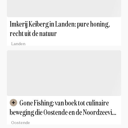
Imkerij Keiberg in Landen: pure honing,
recht uit de natuur
Landen
Gone Fishing: van boek tot culinaire
beweging die Oostende en de Noordzeevis
in de spotlights zet
Oostende