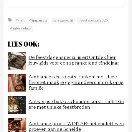
Wijn
Wijnpairing
Kerstgerecht
Feestspecial 2025
Winter deluxe
LEES OOK:
De feestdagenspecial is er! Ontdek hier
jouw gids voor een sprankelend eindejaar
Ambiance test kerststronken: met deze
favoriet maak je gegarandeerd indruk op je
familie
Antwerpse bakkers houden kersttraditie in
ere met unieke feestbroden
Ambiance proeft WINTAR: het chaletleven
proeven aan de Schelde