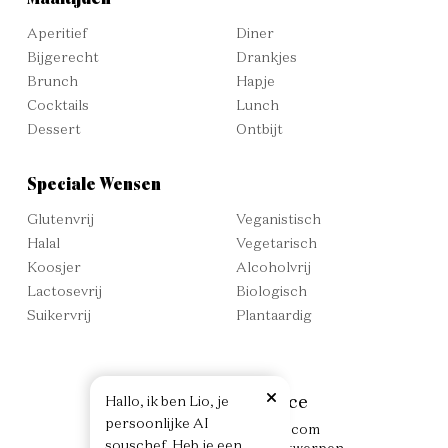
Aperitief
Diner
Bijgerecht
Drankjes
Brunch
Hapje
Cocktails
Lunch
Dessert
Ontbijt
Speciale Wensen
Glutenvrij
Veganistisch
Halal
Vegetarisch
Koosjer
Alcoholvrij
Lactosevrij
Biologisch
Suikervrij
Plantaardig
Culinaire Ambiance
H
a
l
l
o
,
i
k
b
e
n
L
i
o
,
j
e
p
e
r
s
o
o
n
l
i
j
k
e
A
I
info@culinaireambiance.com
s
o
u
s
c
h
e
f
.
H
e
b
j
e
e
e
n