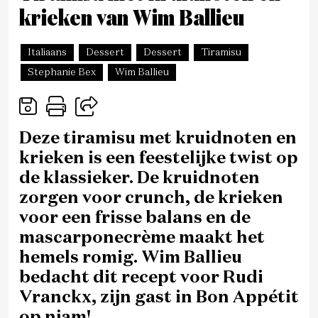
krieken van Wim Ballieu
Italiaans
Dessert
Dessert
Tiramisu
Stephanie Bex
Wim Ballieu
Deze tiramisu met kruidnoten en
krieken is een feestelijke twist op
de klassieker. De kruidnoten
zorgen voor crunch, de krieken
voor een frisse balans en de
mascarponecrème maakt het
hemels romig. Wim Ballieu
bedacht dit recept voor Rudi
Vranckx, zijn gast in Bon Appétit
op njam!.