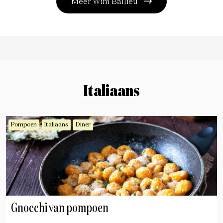
Meer Wim Ballieu
Italiaans
Pompoen
Italiaans
Diner
Gnocchi van pompoen