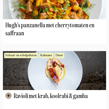
Hugh’s panzanella met cherrytomaten en
saffraan
Schaal- en schelpdieren
Italiaans
Diner
Ravioli met krab, koolrabi & gamba