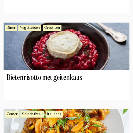
Diner
Vegetarisch
Groenten
Bietenrisotto met geitenkaas
Zomer
Salade freak
Italiaans