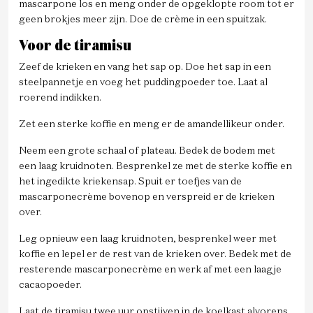
mascarpone los en meng onder de opgeklopte room tot er
geen brokjes meer zijn. Doe de crème in een spuitzak.
Voor de tiramisu
Zeef de krieken en vang het sap op. Doe het sap in een
steelpannetje en voeg het puddingpoeder toe. Laat al
roerend indikken.
Zet een sterke koffie en meng er de amandellikeur onder.
Neem een grote schaal of plateau. Bedek de bodem met
een laag kruidnoten. Besprenkel ze met de sterke koffie en
het ingedikte kriekensap. Spuit er toefjes van de
mascarponecrème bovenop en verspreid er de krieken
over.
Leg opnieuw een laag kruidnoten, besprenkel weer met
koffie en lepel er de rest van de krieken over. Bedek met de
resterende mascarponecrème en werk af met een laagje
cacaopoeder.
Laat de tiramisu twee uur opstijven in de koelkast alvorens