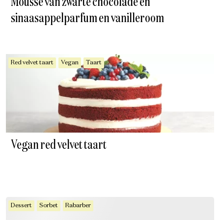
Mousse van zwarte chocolade en
sinaasappelparfum en vanilleroom
Red velvet taart
Vegan
Taart
Vegan red velvet taart
Dessert
Sorbet
Rabarber