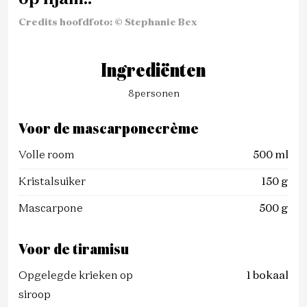
Credits hoofdfoto: © Stephanie Bex
Ingrediënten
8
personen
Voor de mascarponecrème
Volle room
500 ml
Kristalsuiker
150 g
Mascarpone
500 g
Voor de tiramisu
Opgelegde krieken op
1 bokaal
siroop