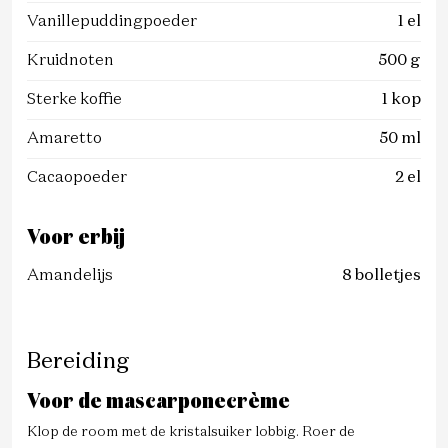
Vanillepuddingpoeder
1 el
Kruidnoten
500 g
Sterke koffie
1 kop
Amaretto
50 ml
Cacaopoeder
2 el
Voor erbij
Amandelijs
8 bolletjes
Bereiding
Voor de mascarponecrème
Klop de room met de kristalsuiker lobbig. Roer de