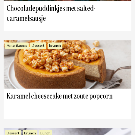
Chocoladepuddinkjes met salted-
caramelsausje
Amerikaans
Dessert
Brunch
Karamel cheesecake met zoute popcorn
Dessert
Brunch
Lunch