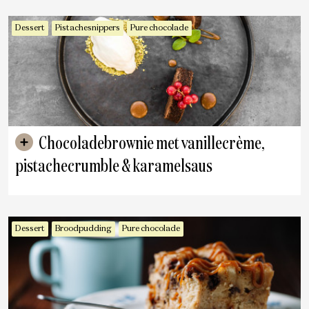
Dessert
Pistachesnippers
Pure chocolade
Chocoladebrownie met vanillecrème,
pistachecrumble & karamelsaus
Dessert
Broodpudding
Pure chocolade