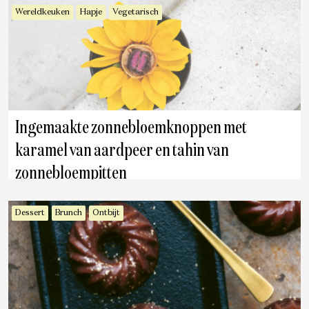
Wereldkeuken
Hapje
Vegetarisch
Ingemaakte zonnebloemknoppen met
karamel van aardpeer en tahin van
zonnebloempitten
Dessert
Brunch
Ontbijt