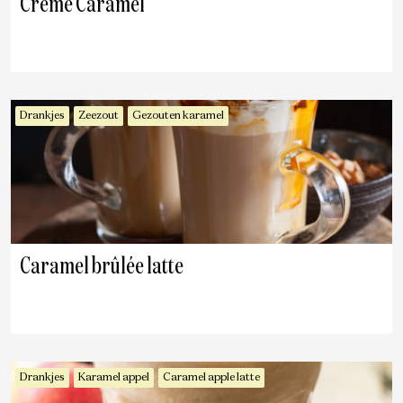
Crème Caramel
Drankjes
Zeezout
Gezouten karamel
Caramel brûlée latte
Drankjes
Karamel appel
Caramel apple latte