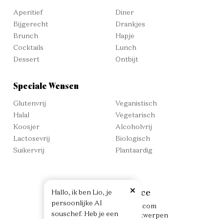
Aperitief
Diner
Bijgerecht
Drankjes
Brunch
Hapje
Cocktails
Lunch
Dessert
Ontbijt
Speciale Wensen
Glutenvrij
Veganistisch
Halal
Vegetarisch
Koosjer
Alcoholvrij
Lactosevrij
Biologisch
Suikervrij
Plantaardig
Culinaire Ambiance
H
a
l
l
o
,
i
k
b
e
n
L
i
o
,
j
e
p
e
r
s
o
o
n
l
i
j
k
e
A
I
info@culinaireambiance.com
s
o
u
s
c
h
e
f
.
H
e
b
j
e
e
e
n
Vleminckstraat 10, 2000 Antwerpen