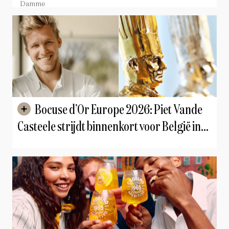
landschap van Damme samensmelten
Damme
Bocuse d’Or Europe 2026: Piet Vande
Casteele strijdt binnenkort voor België in
Marseille