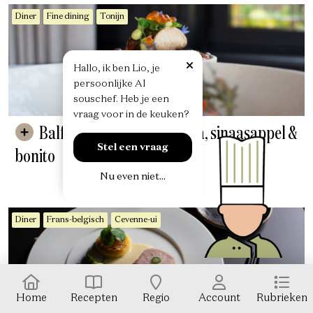
Diner
Fine dining
Tonijn
H
a
l
l
o
,
i
k
b
e
n
L
i
o
,
j
e
p
e
r
s
o
o
n
l
i
j
k
e
A
I
s
o
u
s
c
h
e
f
.
H
e
b
j
e
e
e
n
v
r
a
a
g
v
o
o
r
i
n
d
e
k
e
u
k
e
n
?
Balfegó tonijn met paprika, sinaasappel &
Stel een vraag
bonito
Nu even niet...
Diner
Frans-belgisch
Cevenne-ui
Home
Recepten
Regio
Account
Rubrieken