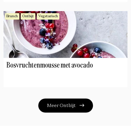
Brunch
Ontbijt
Vegetarisch
Bosvruchtenmousse met avocado
Meer Ontbijt