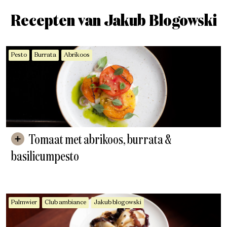
Recepten van Jakub Blogowski
Pesto
Burrata
Abrikoos
Tomaat met abrikoos, burrata &
basilicumpesto
Palmwier
Club ambiance
Jakub blogowski