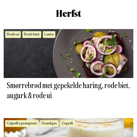
Herfst
Rode ui
Rode biet
Lente
Smørrebrød met gepekelde haring, rode biet,
augurk & rode ui
Gepofte pompoen
Drankjes
Gepoft