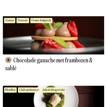
Zomer
Dessert
Frans-belgisch
Chocolade ganache met frambozen &
sablé
Morilles
Club ambiance
Jakub blogowski