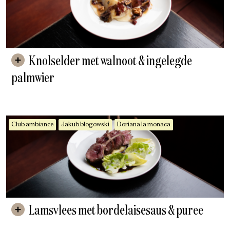
Knolselder met walnoot & ingelegde
palmwier
Club ambiance
Jakub blogowski
Doriana la monaca
Lamsvlees met bordelaisesaus & puree