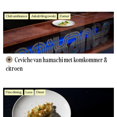
Club ambiance
Jakub blogowski
Zomer
Ceviche van hamachi met komkommer &
citroen
Fine dining
Luxe
Diner