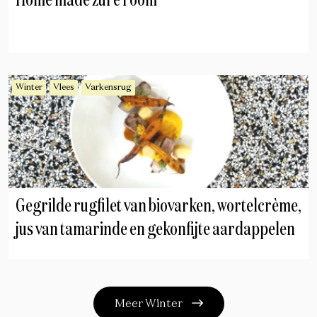
Home made zure room
Winter
Vlees
Varkensrug
Gegrilde rugfilet van biovarken, wortelcrème,
jus van tamarinde en gekonfijte aardappelen
Meer Winter