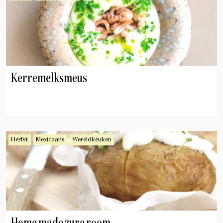
Kerremelksmeus
Herfst
Mexicaans
Wereldkeuken