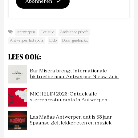
Abonneren
Antwerpen
Het zuid
Ambiance proeft
Antwerpen hotspots
Eldo
Daan guelinckx
LEES OOK:
Bar Misera brengt internationale
bistrovibe naar Antwerpse Nieuw-Zuid
MICHELIN 2026: Ontdek alle
sterrenrestaurants in Antwerpen
Las Mañas Antwerpen dat is 53 jaar
Spaanse ziel, lekker eten en muziek