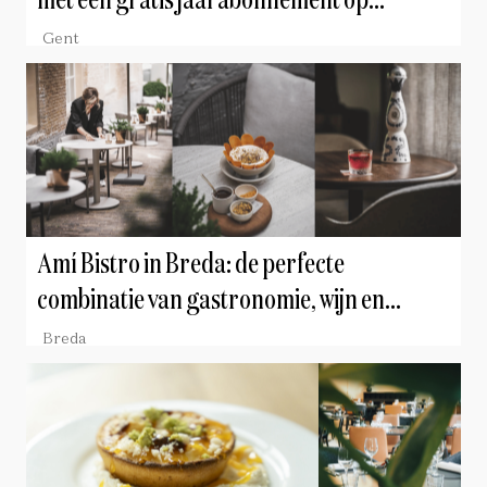
met een gratis jaarabonnement op
Culinaire Ambiance
Gent
Amí Bistro in Breda: de perfecte
combinatie van gastronomie, wijn en
gastvrijheid
Breda