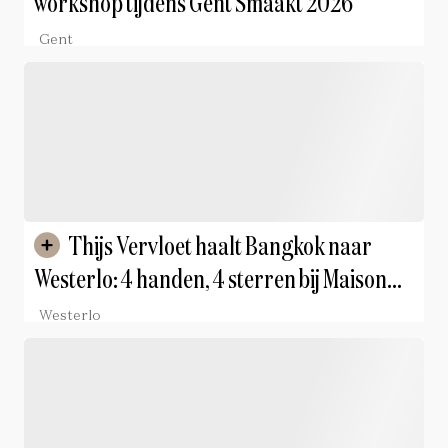
workshop tijdens Gent Smaakt 2026
Gent
Thijs Vervloet haalt Bangkok naar
Westerlo: 4 handen, 4 sterren bij Maison
Colette
Westerlo