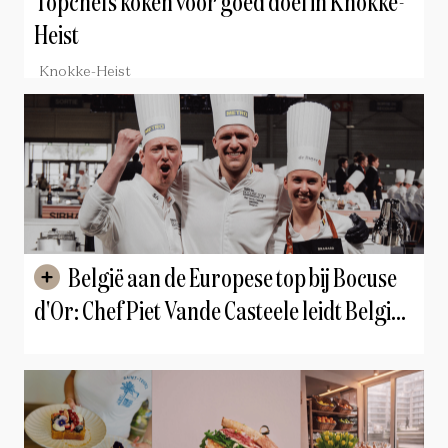
Topchefs koken voor goed doel in Knokke-
Heist
Knokke-Heist
België aan de Europese top bij Bocuse
d'Or: Chef Piet Vande Casteele leidt België
naar de wereldfinale