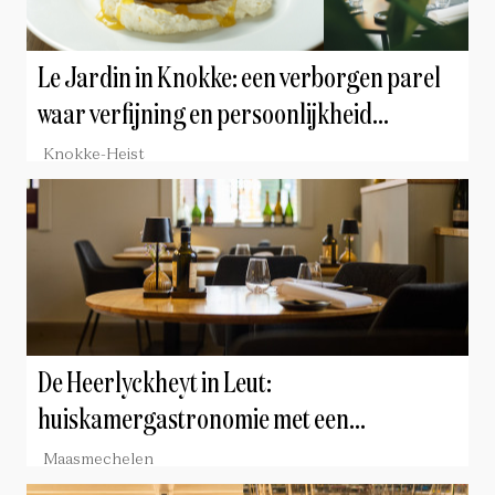
Le Jardin in Knokke: een verborgen parel
waar verfijning en persoonlijkheid
samenkomen
Knokke-Heist
De Heerlyckheyt in Leut:
huiskamergastronomie met een
persoonlijk signatuur
Maasmechelen