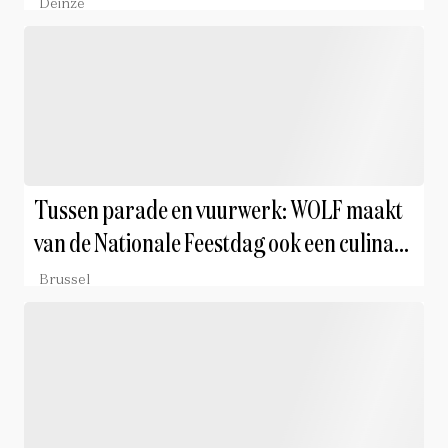
Competitie
Deinze
Tussen parade en vuurwerk: WOLF maakt
van de Nationale Feestdag ook een culinair
feest
Brussel