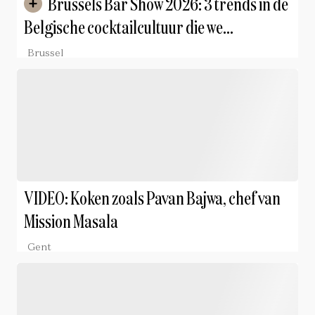
Brussels Bar Show 2026: 3 trends in de
Belgische cocktailcultuur die we
meenemen naar huis
Brussel
VIDEO: Koken zoals Pavan Bajwa, chef van
Mission Masala
Gent