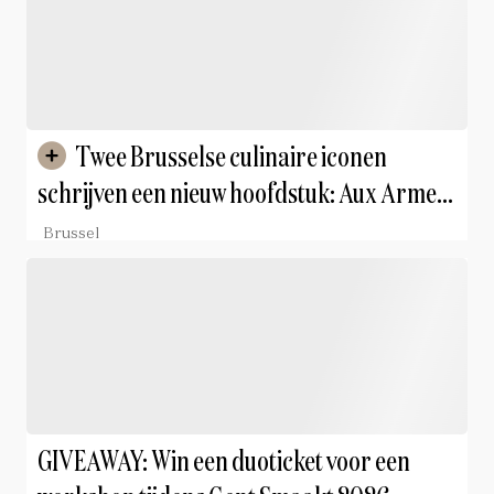
Twee Brusselse culinaire iconen
schrijven een nieuw hoofdstuk: Aux Armes
de Bruxelles wordt gered door zijn chef,
Brussel
terwijl Chez Léon in Franse handen
overgaat
GIVEAWAY: Win een duoticket voor een