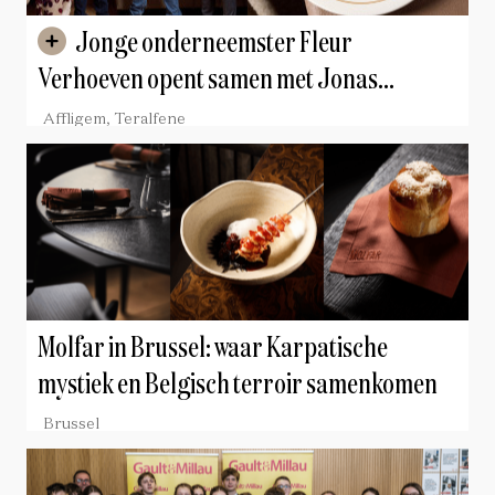
Jonge onderneemster Fleur
Verhoeven opent samen met Jonas
Henderickx van Mijn Restaurant Resto
Affligem, Teralfene
Fleur in Teralfene
Molfar in Brussel: waar Karpatische
mystiek en Belgisch terroir samenkomen
Brussel