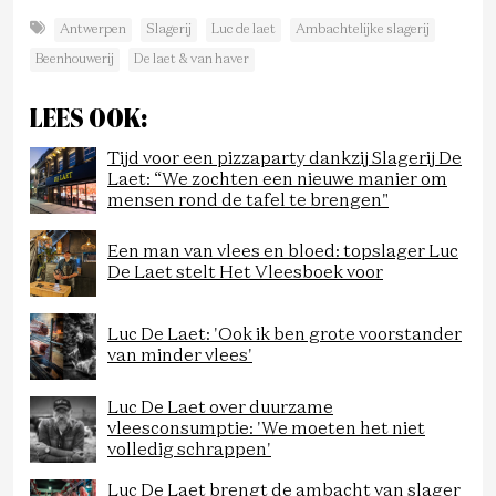
Antwerpen
Slagerij
Luc de laet
Ambachtelijke slagerij
Beenhouwerij
De laet & van haver
LEES OOK:
Tijd voor een pizzaparty dankzij Slagerij De
Laet: “We zochten een nieuwe manier om
mensen rond de tafel te brengen"
Een man van vlees en bloed: topslager Luc
De Laet stelt Het Vleesboek voor
Luc De Laet: 'Ook ik ben grote voorstander
van minder vlees'
Luc De Laet over duurzame
vleesconsumptie: 'We moeten het niet
volledig schrappen'
Luc De Laet brengt de ambacht van slager