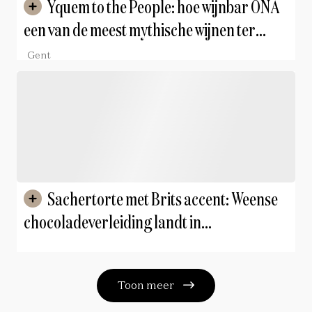
Yquem to the People: hoe wijnbar ONA
een van de meest mythische wijnen ter
wereld naar Gent brengt
Gent
Sachertorte met Brits accent: Weense
chocoladeverleiding landt in
Knightsbridge
Toon meer