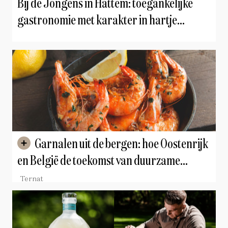
Bij de Jongens in Hattem: toegankelijke
gastronomie met karakter in hartje
Hanzestad
Garnalen uit de bergen: hoe Oostenrijk
en België de toekomst van duurzame
gamba’s vormgeven
Ternat