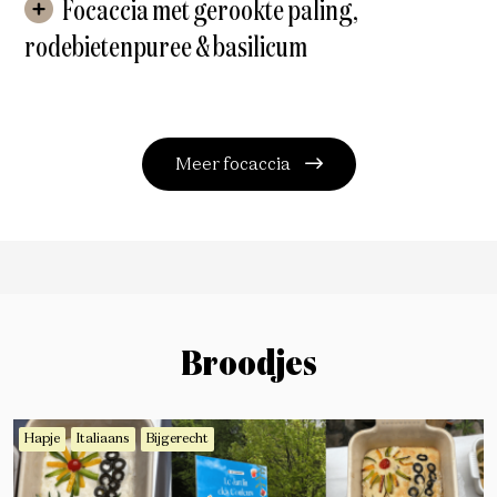
Focaccia met gerookte paling,
rodebietenpuree & basilicum
Meer focaccia
Broodjes
Hapje
Italiaans
Bijgerecht