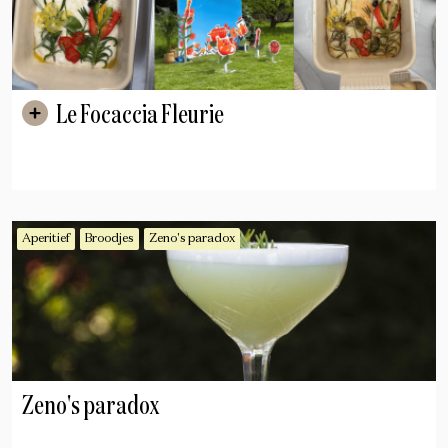
Le Focaccia Fleurie
Aperitief
Broodjes
Zeno's paradox
Zeno's paradox