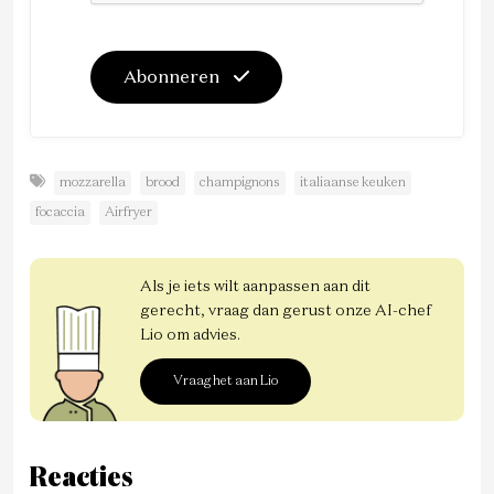
Abonneren
mozzarella
brood
champignons
italiaanse keuken
focaccia
Airfryer
Als je iets wilt aanpassen aan dit
gerecht, vraag dan gerust onze AI-chef
Lio om advies.
Vraag het aan Lio
Reacties