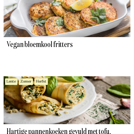
Vegan bloemkool fritters
Lente
Zomer
Herfst
Hartige pannenkoeken gevuld met tofu,