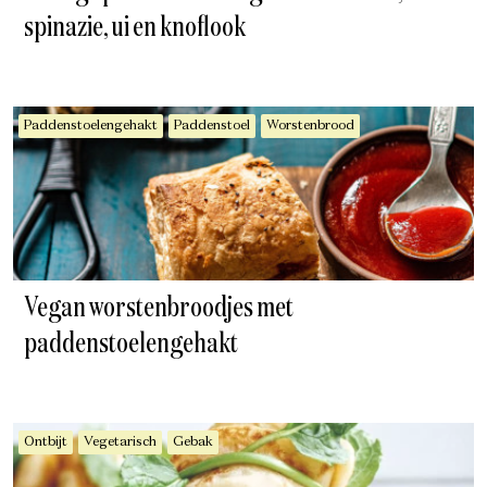
spinazie, ui en knoflook
Paddenstoelengehakt
Paddenstoel
Worstenbrood
Vegan worstenbroodjes met
paddenstoelengehakt
Ontbijt
Vegetarisch
Gebak