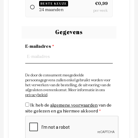
€0,99
BESTE KEUZE
24 maanden
per week
Gegevens
E-mailadres
*
De door de consument meegedeelde
persoonsgegevens zullen enkel gebruikt worden voor
het verwerken van de bestelling, de uitvoering van de
afgesloten overeenkomst. Meer informatie in ons
privacybeleid
.
Ik heb de
algemene voorwaarden
van de
site gelezen en ga hiermee akkoord
*