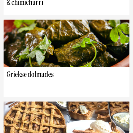
& chimichurri
Griekse dolmades