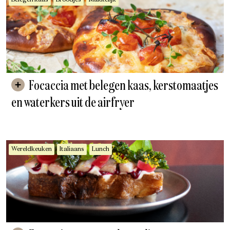
Belegen kaas
Broodjes
Makkelijk
Focaccia met belegen kaas, kerstomaatjes
en waterkers uit de airfryer
Wereldkeuken
Italiaans
Lunch