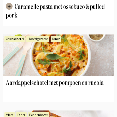
Caramelle pasta met ossobuco & pulled
pork
Ovenschotel
Hoofdgerecht
Diner
Aardappelschotel met pompoen en rucola
Vlees
Diner
Eendenborst