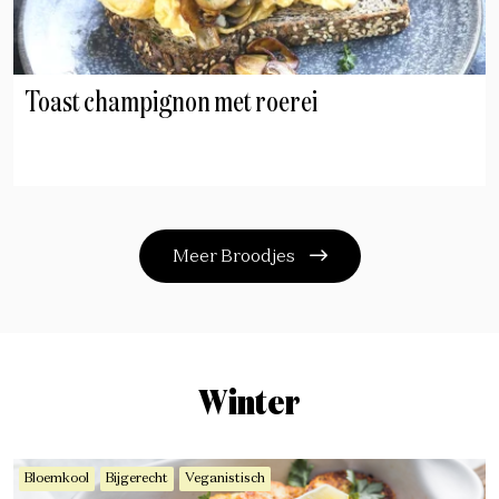
Toast champignon met roerei
Meer Broodjes
Winter
Bloemkool
Bijgerecht
Veganistisch