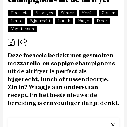
Focaccia
Broodjes
Winter
Herfst
Zomer
Lente
Bijgerecht
Lunch
Hapje
Diner
Vegetarisch
Deze focaccia bedekt met gesmolten
mozzarella en sappige champignons
uit de airfryer is perfect als
bijgerecht, lunch of tussendoortje.
Zin in? Waag je aan onderstaan
recept. En het beste nieuws: de
bereiding is eenvoudiger dan je denkt.