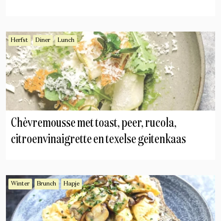
Herfst
Diner
Lunch
Chèvremousse met toast, peer, rucola,
citroenvinaigrette en texelse geitenkaas
Winter
Brunch
Hapje