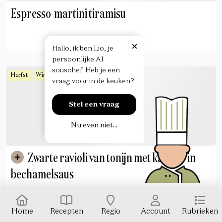
Espresso-martini tiramisu
H
a
l
l
o
,
i
k
b
e
n
L
i
o
,
j
e
p
e
r
s
o
o
n
l
i
j
k
e
A
I
s
o
u
s
c
h
e
f
.
H
e
b
j
e
e
e
n
Herfst
Winter
Hoofdgerecht
v
r
a
a
g
v
o
o
r
i
n
d
e
k
e
u
k
e
n
?
Stel een vraag
Nu even niet...
Zwarte ravioli van tonijn met kaviaar in
bechamelsaus
Home
Recepten
Regio
Account
Rubrieken
Pannenkoeken
Pannenkoeken
Chocolade