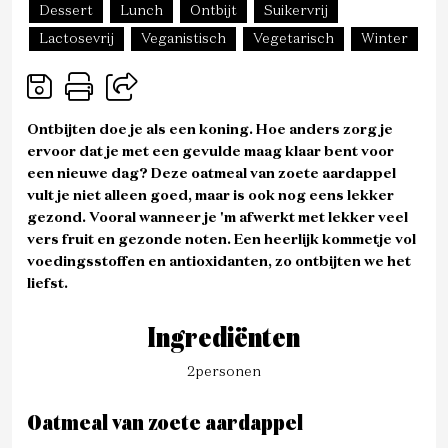
Dessert
Lunch
Ontbijt
Suikervrij
Lactosevrij
Veganistisch
Vegetarisch
Winter
Ontbijten doe je als een koning. Hoe anders zorg je
ervoor dat je met een gevulde maag klaar bent voor
een nieuwe dag? Deze oatmeal van zoete aardappel
vult je niet alleen goed, maar is ook nog eens lekker
gezond. Vooral wanneer je 'm afwerkt met lekker veel
vers fruit en gezonde noten. Een heerlijk kommetje vol
voedingsstoffen en antioxidanten, zo ontbijten we het
liefst.
Ingrediënten
2
personen
Oatmeal van zoete aardappel