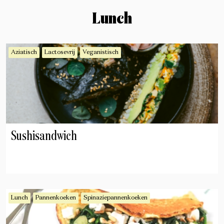
Lunch
Aziatisch
Lactosevrij
Veganistisch
Sushisandwich
Lunch
Pannenkoeken
Spinaziepannenkoeken