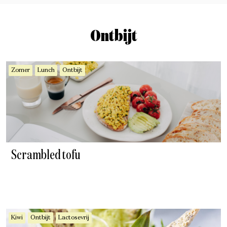
Ontbijt
Zomer
Lunch
Ontbijt
Scrambled tofu
Kiwi
Ontbijt
Lactosevrij