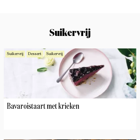
Suikervrij
Suikervrij
Dessert
Suikervrij
Bavaroistaart met krieken