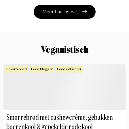
Meer Lactosevrij
Veganistisch
Smørrebrød
Food blogger
Food influencer
Smørrebrød met cashewcrème, gebakken
boerenkool & gepekelde rode kool