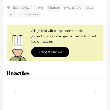
havervlokken
haver
Oatmeal
sweet potato
noten
fruit
zoete aardappel
Als je iets wilt aanpassen aan dit
gerecht, vraag dan gerust onze AI-chef
Lio om advies.
Vraag het aan Lio
Reacties