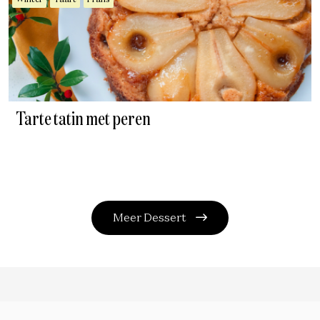
Winter
Taart
Frans
Tarte tatin met peren
Meer Dessert