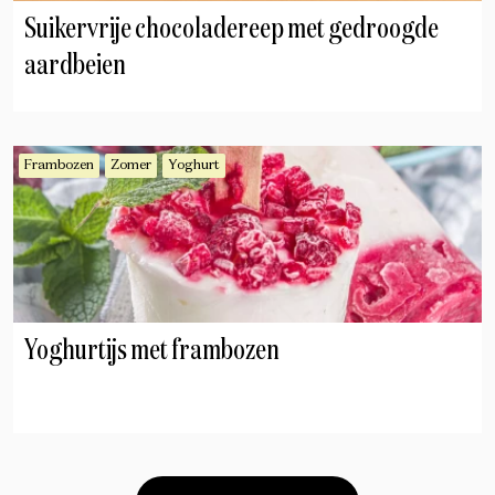
Suikervrije chocoladereep met gedroogde
aardbeien
Frambozen
Zomer
Yoghurt
Yoghurtijs met frambozen