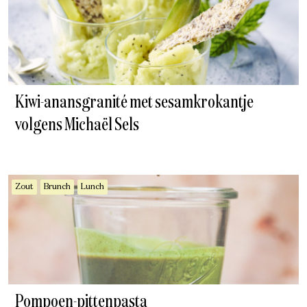
Kiwi-anansgranité met sesamkrokantje
volgens Michaël Sels
Zout
Brunch
Lunch
Pompoen-pittenpasta