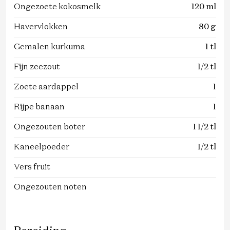
Ongezoete kokosmelk
120 ml
Havervlokken
80 g
Gemalen kurkuma
1 tl
Fijn zeezout
1/2 tl
Zoete aardappel
1
Rijpe banaan
1
Ongezouten boter
1 1/2 tl
Kaneelpoeder
1/2 tl
Vers fruit
Ongezouten noten