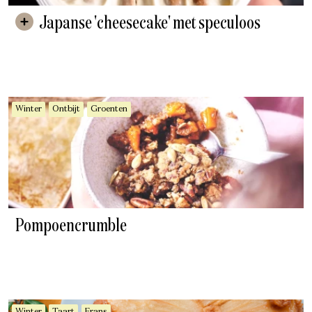
Japanse 'cheesecake' met speculoos
Winter
Ontbijt
Groenten
Pompoencrumble