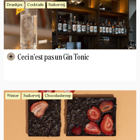
Drankjes
Cocktails
Suikervrij
Ceci n'est pas un Gin Tonic
Winter
Suikervrij
Chocoladereep