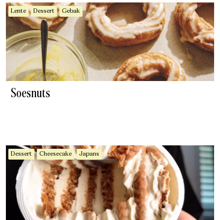
Lente
Dessert
Gebak
Soesnuts
Dessert
Cheesecake
Japans