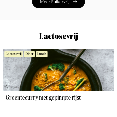
Meer Suikervrij
Lactosevrij
Lactosevrij
Diner
Lunch
Groentecurry met gepimpte rijst