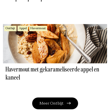
Ontbijt
Appel
Havermout
Havermout met gekarameliseerde appel en
kaneel
Meer Ontbijt